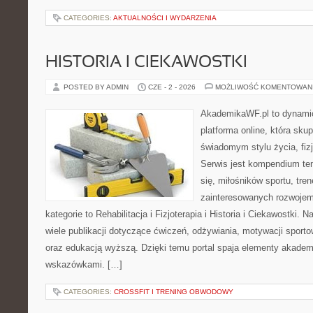
CATEGORIES:
AKTUALNOŚCI I WYDARZENIA
HISTORIA I CIEKAWOSTKI
POSTED BY ADMIN
CZE - 2 - 2026
MOŻLIWOŚĆ KOMENTOWAN
AkademikaWF.pl to dynamic
platforma online, która skup
świadomym stylu życia, fizj
Serwis jest kompendium te
się, miłośników sportu, tre
zainteresowanych rozwoje
kategorie to Rehabilitacja i Fizjoterapia i Historia i Ciekawostki.
wiele publikacji dotyczące ćwiczeń, odżywiania, motywacji sportowe
oraz edukacją wyższą. Dzięki temu portal spaja elementy akadem
wskazówkami. […]
CATEGORIES:
CROSSFIT I TRENING OBWODOWY