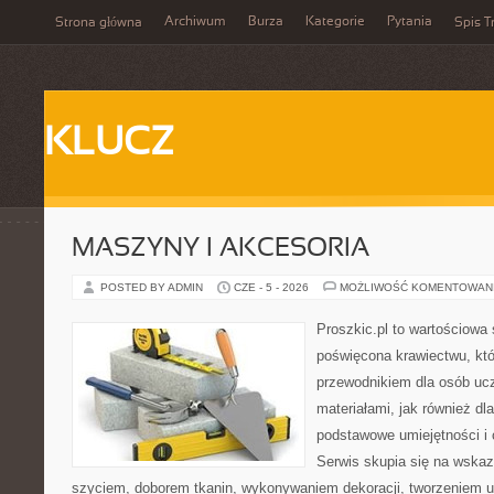
Archiwum
Burza
Kategorie
Pytania
Strona główna
Spis T
KLUCZ
MASZYNY I AKCESORIA
POSTED BY ADMIN
CZE - 5 - 2026
MOŻLIWOŚĆ KOMENTOWAN
Proszkic.pl to wartościowa 
poświęcona krawiectwu, któ
przewodnikiem dla osób uc
materiałami, jak również dla
podstawowe umiejętności i 
Serwis skupia się na wska
szyciem, doborem tkanin, wykonywaniem dekoracji, tworzeniem 