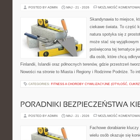
POSTED BY ADMIN
MAJ - 21 - 2026
MOŻLIWOŚĆ KOMENTOWA
Skandynawia to miejsce, kt
ciekawe świata. To część k
natura spotyka się z prost
może stać się wyjątkowym
poświęcona tej tematyce j
dla osób, które chcą odkryw
Finlandii, Islandii oraz północnych terenów, gdzie przestrzeń twor
Nowości na stronie to Miasta i Regiony i Rodzinne Podróże. To i
CATEGORIES:
FITNESS A CHOROBY CYWILIZACYJNE (OTYŁOŚĆ, CUKRZ
PORADNIKI BEZPIECZEŃSTWA K
POSTED BY ADMIN
MAJ - 21 - 2026
MOŻLIWOŚĆ KOMENTOWA
Fachowe dorabianie kluczy t
wielu osób okazuje się kon