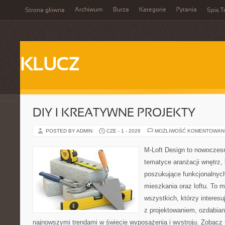
Archiwum
Burza
Kategorie
Pytania
Strona główna
Spis T
KLUCZ
DIY I KREATYWNE PROJEKTY
POSTED BY ADMIN
CZE - 1 - 2026
MOŻLIWOŚĆ KOMENTOWAN
M-Loft Design to nowoczes
tematyce aranżacji wnętrz, 
poszukujące funkcjonalnyc
mieszkania oraz loftu. To m
wszystkich, którzy interes
z projektowaniem, ozdabian
najnowszymi trendami w świecie wyposażenia i wystroju. Zobacz 