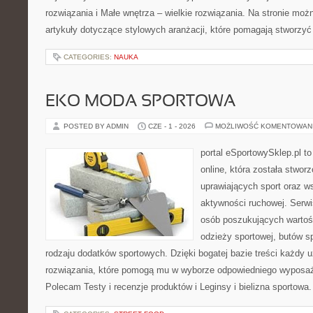
rozwiązania i Małe wnętrza – wielkie rozwiązania. Na stronie mo
artykuły dotyczące stylowych aranżacji, które pomagają stworzyć
CATEGORIES:
NAUKA
EKO MODA SPORTOWA
POSTED BY ADMIN
CZE - 1 - 2026
MOŻLIWOŚĆ KOMENTOWAN
portal eSportowySklep.pl t
online, która została stwo
uprawiających sport oraz w
aktywności ruchowej. Serwis
osób poszukujących wartoś
odzieży sportowej, butów s
rodzaju dodatków sportowych. Dzięki bogatej bazie treści każdy
rozwiązania, które pomogą mu w wyborze odpowiedniego wyposaże
Polecam Testy i recenzje produktów i Leginsy i bielizna sportowa