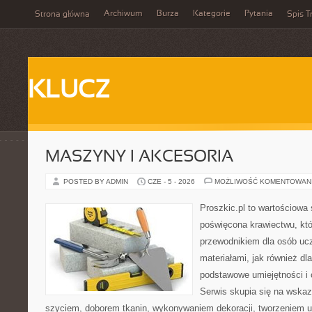
Archiwum
Burza
Kategorie
Pytania
Strona główna
Spis T
KLUCZ
MASZYNY I AKCESORIA
POSTED BY ADMIN
CZE - 5 - 2026
MOŻLIWOŚĆ KOMENTOWAN
Proszkic.pl to wartościowa 
poświęcona krawiectwu, któ
przewodnikiem dla osób uc
materiałami, jak również dla
podstawowe umiejętności i 
Serwis skupia się na wska
szyciem, doborem tkanin, wykonywaniem dekoracji, tworzeniem 