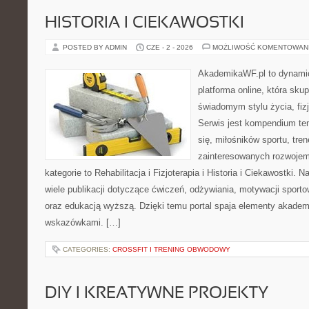
HISTORIA I CIEKAWOSTKI
POSTED BY ADMIN
CZE - 2 - 2026
MOŻLIWOŚĆ KOMENTOWAN
AkademikaWF.pl to dynamic
platforma online, która skup
świadomym stylu życia, fizj
Serwis jest kompendium te
się, miłośników sportu, tre
zainteresowanych rozwoje
kategorie to Rehabilitacja i Fizjoterapia i Historia i Ciekawostki.
wiele publikacji dotyczące ćwiczeń, odżywiania, motywacji sportowe
oraz edukacją wyższą. Dzięki temu portal spaja elementy akadem
wskazówkami. […]
CATEGORIES:
CROSSFIT I TRENING OBWODOWY
DIY I KREATYWNE PROJEKTY