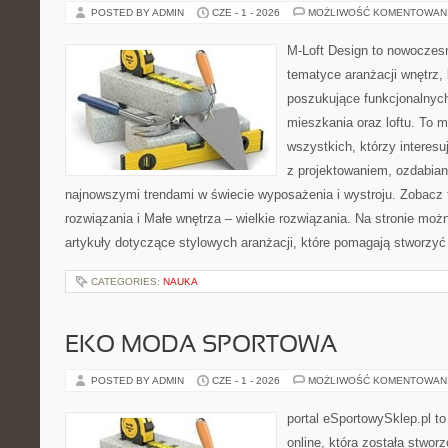
POSTED BY ADMIN
CZE - 1 - 2026
MOŻLIWOŚĆ KOMENTOWAN
M-Loft Design to nowoczes
tematyce aranżacji wnętrz, 
poszukujące funkcjonalnyc
mieszkania oraz loftu. To m
wszystkich, którzy interes
z projektowaniem, ozdabian
najnowszymi trendami w świecie wyposażenia i wystroju. Zobacz 
rozwiązania i Małe wnętrza – wielkie rozwiązania. Na stronie mo
artykuły dotyczące stylowych aranżacji, które pomagają stworzyć
CATEGORIES:
NAUKA
EKO MODA SPORTOWA
POSTED BY ADMIN
CZE - 1 - 2026
MOŻLIWOŚĆ KOMENTOWAN
portal eSportowySklep.pl t
online, która została stwo