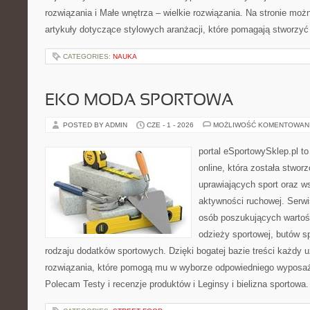
rozwiązania i Małe wnętrza – wielkie rozwiązania. Na stronie mo
artykuły dotyczące stylowych aranżacji, które pomagają stworzyć
CATEGORIES:
NAUKA
EKO MODA SPORTOWA
POSTED BY ADMIN
CZE - 1 - 2026
MOŻLIWOŚĆ KOMENTOWAN
portal eSportowySklep.pl t
online, która została stwo
uprawiających sport oraz w
aktywności ruchowej. Serwis
osób poszukujących wartoś
odzieży sportowej, butów s
rodzaju dodatków sportowych. Dzięki bogatej bazie treści każdy
rozwiązania, które pomogą mu w wyborze odpowiedniego wyposaże
Polecam Testy i recenzje produktów i Leginsy i bielizna sportowa