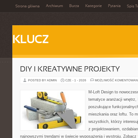
Archiwum
Burza
Kategorie
Pytania
Strona główna
Spis T
KLUCZ
DIY I KREATYWNE PROJEKTY
POSTED BY ADMIN
CZE - 1 - 2026
MOŻLIWOŚĆ KOMENTOWAN
M-Loft Design to nowoczes
tematyce aranżacji wnętrz, 
poszukujące funkcjonalnyc
mieszkania oraz loftu. To m
wszystkich, którzy interes
z projektowaniem, ozdabian
najnowszymi trendami w świecie wyposażenia i wystroju. Zobacz 