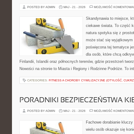
POSTED BY ADMIN
MAJ - 21 - 2026
MOŻLIWOŚĆ KOMENTOWA
Skandynawia to miejsce, kt
ciekawe świata. To część k
natura spotyka się z prost
może stać się wyjątkowym
poświęcona tej tematyce j
dla osób, które chcą odkryw
Finlandii, Islandii oraz północnych terenów, gdzie przestrzeń twor
Nowości na stronie to Miasta i Regiony i Rodzinne Podróże. To i
CATEGORIES:
FITNESS A CHOROBY CYWILIZACYJNE (OTYŁOŚĆ, CUKRZ
PORADNIKI BEZPIECZEŃSTWA K
POSTED BY ADMIN
MAJ - 21 - 2026
MOŻLIWOŚĆ KOMENTOWA
Fachowe dorabianie kluczy t
wielu osób okazuje się kon