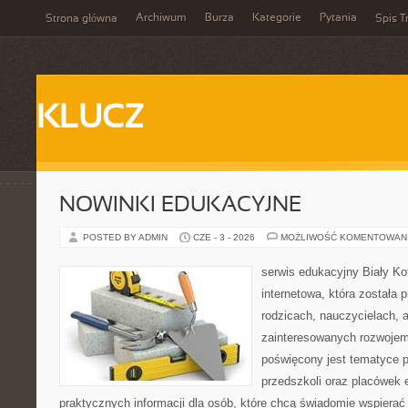
Archiwum
Burza
Kategorie
Pytania
Strona główna
Spis T
KLUCZ
NOWINKI EDUKACYJNE
POSTED BY ADMIN
CZE - 3 - 2026
MOŻLIWOŚĆ KOMENTOWAN
serwis edukacyjny Biały Ko
internetowa, która została
rodzicach, nauczycielach, 
zainteresowanych rozwojem
poświęcony jest tematyce 
przedszkoli oraz placówek 
praktycznych informacji dla osób, które chcą świadomie wspierać