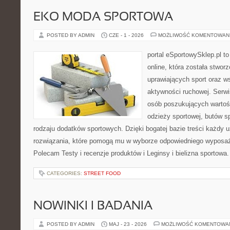
EKO MODA SPORTOWA
POSTED BY ADMIN
CZE - 1 - 2026
MOŻLIWOŚĆ KOMENTOWAN
portal eSportowySklep.pl t
online, która została stwo
uprawiających sport oraz w
aktywności ruchowej. Serwis
osób poszukujących wartoś
odzieży sportowej, butów s
rodzaju dodatków sportowych. Dzięki bogatej bazie treści każdy
rozwiązania, które pomogą mu w wyborze odpowiedniego wyposaże
Polecam Testy i recenzje produktów i Leginsy i bielizna sportowa
CATEGORIES:
STREET FOOD
NOWINKI I BADANIA
POSTED BY ADMIN
MAJ - 23 - 2026
MOŻLIWOŚĆ KOMENTOWA