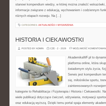
stanowi kompendium wiedzy, w której można znaleźć wskazówki, 
informacje związane z edukacją, wychowaniem i codziennym fun
różnych etapach rozwoju. Na […]
CATEGORIES:
AKTUALNOŚCI I WYDARZENIA
HISTORIA I CIEKAWOSTKI
POSTED BY ADMIN
CZE - 2 - 2026
MOŻLIWOŚĆ KOMENTOWAN
AkademikaWF.pl to dynamic
platforma online, która skup
świadomym stylu życia, fizj
Serwis jest kompendium te
się, miłośników sportu, tre
zainteresowanych rozwoje
kategorie to Rehabilitacja i Fizjoterapia i Historia i Ciekawostki.
wiele publikacji dotyczące ćwiczeń, odżywiania, motywacji sportowe
oraz edukacją wyższą. Dzięki temu portal spaja elementy akadem