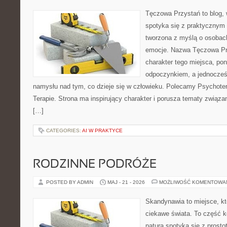
Tęczowa Przystań to blog,
spotyka się z praktycznym 
tworzona z myślą o osobac
emocje. Nazwa Tęczowa Pr
charakter tego miejsca, pon
odpoczynkiem, a jednocześ
namysłu nad tym, co dzieje się w człowieku. Polecamy Psychotera
Terapie. Strona ma inspirujący charakter i porusza tematy związ
[…]
CATEGORIES:
AI W PRAKTYCE
RODZINNE PODRÓŻE
POSTED BY ADMIN
MAJ - 21 - 2026
MOŻLIWOŚĆ KOMENTOWA
Skandynawia to miejsce, kt
ciekawe świata. To część k
natura spotyka się z prost