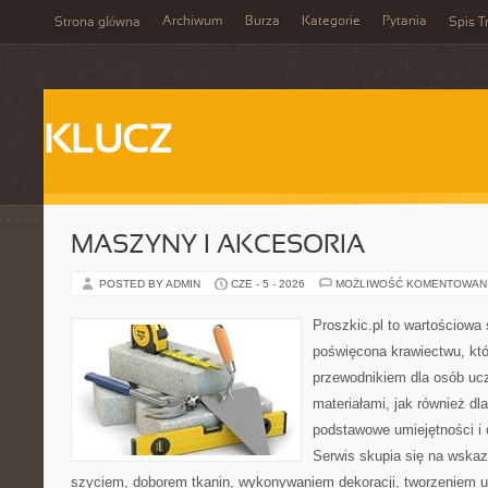
Archiwum
Burza
Kategorie
Pytania
Strona główna
Spis T
KLUCZ
MASZYNY I AKCESORIA
POSTED BY ADMIN
CZE - 5 - 2026
MOŻLIWOŚĆ KOMENTOWAN
Proszkic.pl to wartościowa 
poświęcona krawiectwu, któ
przewodnikiem dla osób uc
materiałami, jak również dla
podstawowe umiejętności i 
Serwis skupia się na wska
szyciem, doborem tkanin, wykonywaniem dekoracji, tworzeniem 