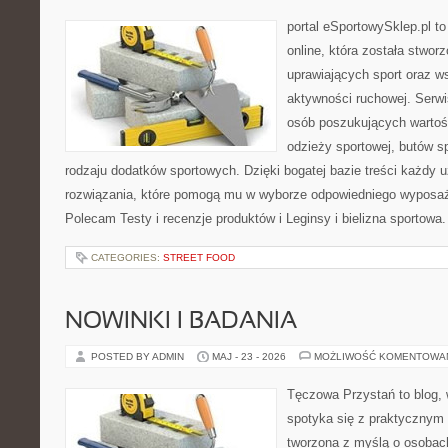
portal eSportowySklep.pl t
online, która została stwo
uprawiających sport oraz w
aktywności ruchowej. Serwis
osób poszukujących wartoś
odzieży sportowej, butów s
rodzaju dodatków sportowych. Dzięki bogatej bazie treści każdy
rozwiązania, które pomogą mu w wyborze odpowiedniego wyposaże
Polecam Testy i recenzje produktów i Leginsy i bielizna sportowa
CATEGORIES:
STREET FOOD
NOWINKI I BADANIA
POSTED BY ADMIN
MAJ - 23 - 2026
MOŻLIWOŚĆ KOMENTOWA
Tęczowa Przystań to blog,
spotyka się z praktycznym 
tworzona z myślą o osobac