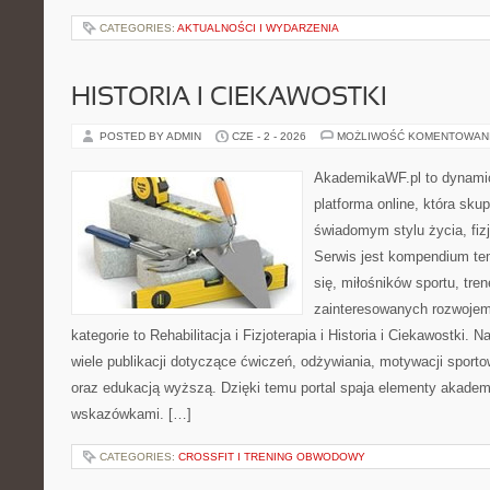
CATEGORIES:
AKTUALNOŚCI I WYDARZENIA
HISTORIA I CIEKAWOSTKI
POSTED BY ADMIN
CZE - 2 - 2026
MOŻLIWOŚĆ KOMENTOWAN
AkademikaWF.pl to dynamic
platforma online, która skup
świadomym stylu życia, fizj
Serwis jest kompendium te
się, miłośników sportu, tre
zainteresowanych rozwoje
kategorie to Rehabilitacja i Fizjoterapia i Historia i Ciekawostki.
wiele publikacji dotyczące ćwiczeń, odżywiania, motywacji sportowe
oraz edukacją wyższą. Dzięki temu portal spaja elementy akadem
wskazówkami. […]
CATEGORIES:
CROSSFIT I TRENING OBWODOWY