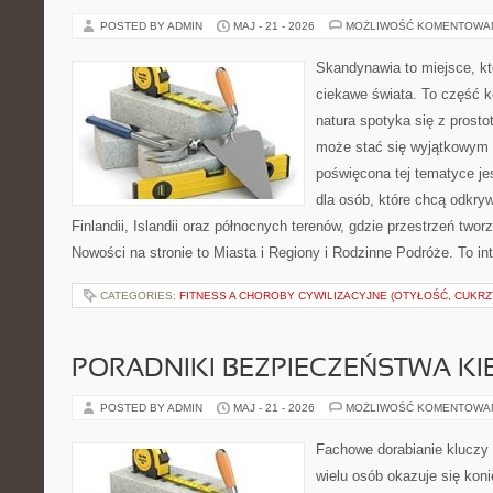
POSTED BY ADMIN
MAJ - 21 - 2026
MOŻLIWOŚĆ KOMENTOWA
Skandynawia to miejsce, kt
ciekawe świata. To część k
natura spotyka się z prost
może stać się wyjątkowym
poświęcona tej tematyce j
dla osób, które chcą odkryw
Finlandii, Islandii oraz północnych terenów, gdzie przestrzeń twor
Nowości na stronie to Miasta i Regiony i Rodzinne Podróże. To i
CATEGORIES:
FITNESS A CHOROBY CYWILIZACYJNE (OTYŁOŚĆ, CUKRZ
PORADNIKI BEZPIECZEŃSTWA K
POSTED BY ADMIN
MAJ - 21 - 2026
MOŻLIWOŚĆ KOMENTOWA
Fachowe dorabianie kluczy t
wielu osób okazuje się kon