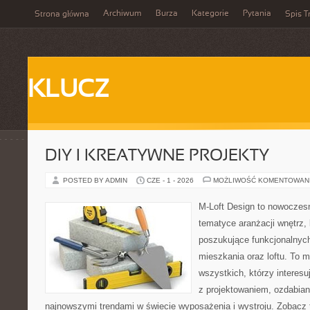
Archiwum
Burza
Kategorie
Pytania
Strona główna
Spis T
KLUCZ
DIY I KREATYWNE PROJEKTY
POSTED BY ADMIN
CZE - 1 - 2026
MOŻLIWOŚĆ KOMENTOWAN
M-Loft Design to nowoczes
tematyce aranżacji wnętrz, 
poszukujące funkcjonalnyc
mieszkania oraz loftu. To m
wszystkich, którzy interes
z projektowaniem, ozdabian
najnowszymi trendami w świecie wyposażenia i wystroju. Zobacz 