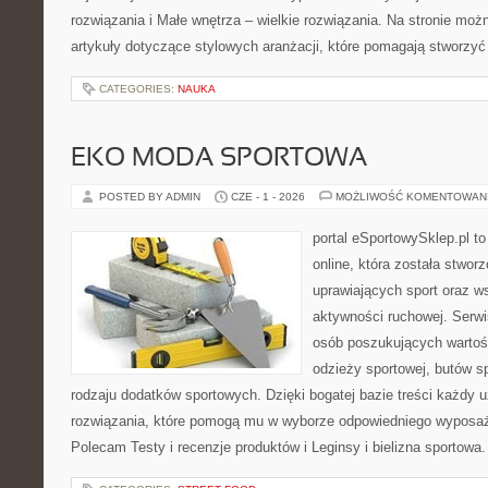
rozwiązania i Małe wnętrza – wielkie rozwiązania. Na stronie mo
artykuły dotyczące stylowych aranżacji, które pomagają stworzyć
CATEGORIES:
NAUKA
EKO MODA SPORTOWA
POSTED BY ADMIN
CZE - 1 - 2026
MOŻLIWOŚĆ KOMENTOWAN
portal eSportowySklep.pl t
online, która została stwo
uprawiających sport oraz w
aktywności ruchowej. Serwis
osób poszukujących wartoś
odzieży sportowej, butów s
rodzaju dodatków sportowych. Dzięki bogatej bazie treści każdy
rozwiązania, które pomogą mu w wyborze odpowiedniego wyposaże
Polecam Testy i recenzje produktów i Leginsy i bielizna sportowa