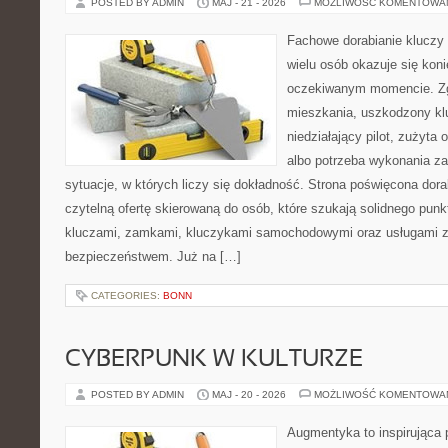
POSTED BY ADMIN
MAJ - 21 - 2026
MOŻLIWOŚĆ KOMENTOWA
Fachowe dorabianie kluczy t
wielu osób okazuje się kon
oczekiwanym momencie. Zg
mieszkania, uszkodzony k
niedziałający pilot, zużyt
albo potrzeba wykonania z
sytuacje, w których liczy się dokładność. Strona poświęcona dora
czytelną ofertę skierowaną do osób, które szukają solidnego pun
kluczami, zamkami, kluczykami samochodowymi oraz usługami 
bezpieczeństwem. Już na […]
CATEGORIES:
BONN
CYBERPUNK W KULTURZE
POSTED BY ADMIN
MAJ - 20 - 2026
MOŻLIWOŚĆ KOMENTOWA
Augmentyka to inspirująca p