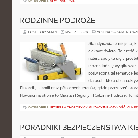
CATEGORIES:
AI W PRAKTYCE
RODZINNE PODRÓŻE
POSTED BY ADMIN
MAJ - 21 - 2026
MOŻLIWOŚĆ KOMENTOWA
Skandynawia to miejsce, kt
ciekawe świata. To część k
natura spotyka się z prost
może stać się wyjątkowym
poświęcona tej tematyce j
dla osób, które chcą odkryw
Finlandii, Islandii oraz północnych terenów, gdzie przestrzeń twor
Nowości na stronie to Miasta i Regiony i Rodzinne Podróże. To i
CATEGORIES:
FITNESS A CHOROBY CYWILIZACYJNE (OTYŁOŚĆ, CUKRZ
PORADNIKI BEZPIECZEŃSTWA K