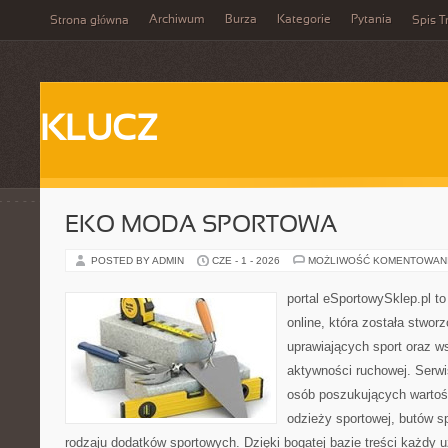
Archiwum
Burza
Kategorie
Pytania
Strona główna
Spis T
KLUCZ
EKO MODA SPORTOWA
POSTED BY ADMIN
CZE - 1 - 2026
MOŻLIWOŚĆ KOMENTOWAN
portal eSportowySklep.pl t
online, która została stwo
uprawiających sport oraz w
aktywności ruchowej. Serwis
osób poszukujących wartoś
odzieży sportowej, butów s
rodzaju dodatków sportowych. Dzięki bogatej bazie treści każdy