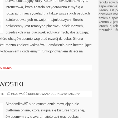
serwis edukacyjny Biały Kotek to nowoczesna witryna
regulujących
zapewnienie 
internetowa, która została przygotowana z myślą o
Jedno jest p
rodzicach, nauczycielach, a także wszystkich osobach
chwilową mod
zmienia spos
zainteresowanych rozwojem najmłodszych. Serwis
komunikujem
poświęcony jest tematyce placówek opiekuńczych,
latach jej ro
rozumieć i ś
przedszkoli oraz placówek edukacyjnych, dostarczając
 które chcą świadomie wspierać rozwój dziecka. Strona
rej można znaleźć wskazówki, omówienia oraz interesujące
wychowaniem i codziennym funkcjonowaniem dzieci na
DARZENIA
AWOSTKI
HISTORIA
026
MOŻLIWOŚĆ KOMENTOWANIA
ZOSTAŁA WYŁĄCZONA
I
CIEKAWOSTKI
AkademikaWF.pl to dynamicznie rozwijająca się
platforma online, która skupia się kulturze fizycznej,
świadomym stylu życia, fizjoterapii oraz edukacji.