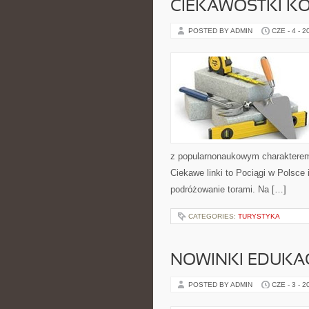
CIEKAWOSTKI K
POSTED BY ADMIN
CZE - 4 - 2
z popularnonaukowym charakterem
Ciekawe linki to Pociągi w Polsce
podróżowanie torami. Na […]
CATEGORIES:
TURYSTYKA
NOWINKI EDUKA
POSTED BY ADMIN
CZE - 3 - 2