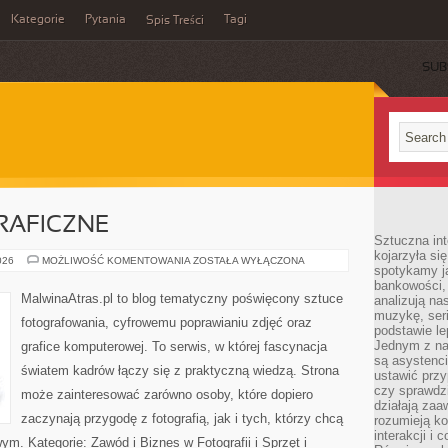
Kategorie
Pytania
Tagi
Spis Treści
SUB
RAFICZNE
Sztuczna int
kojarzyła się
TECHNIKI
026
MOŻLIWOŚĆ KOMENTOWANIA
ZOSTAŁA WYŁĄCZONA
spotykamy ją
FOTOGRAFICZNE
bankowości,
MalwinaAtras.pl to blog tematyczny poświęcony sztuce
analizują n
muzykę, seria
fotografowania, cyfrowemu poprawianiu zdjęć oraz
podstawie le
Jednym z na
grafice komputerowej. To serwis, w której fascynacja
są asystenc
światem kadrów łączy się z praktyczną wiedzą. Strona
ustawić przy
czy sprawdzi
może zainteresować zarówno osoby, które dopiero
działają za
zaczynają przygodę z fotografią, jak i tych, którzy chcą
rozumieją ko
interakcji i 
m. Kategorie: Zawód i Biznes w Fotografii i Sprzęt i