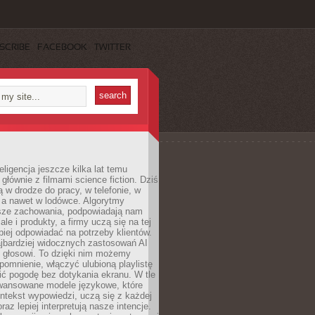
SCRIBE
FACEBOOK
TWITTER
eligencja jeszcze kilka lat temu
 głównie z filmami science fiction. Dziś
 w drodze do pracy, w telefonie, w
 a nawet w lodówce. Algorytmy
asze zachowania, podpowiadają nam
le i produkty, a firmy uczą się na tej
piej odpowiadać na potrzeby klientów.
jbardziej widocznych zastosowań AI
i głosowi. To dzięki nim możemy
pomnienie, włączyć ulubioną playlistę
ć pogodę bez dotykania ekranu. W tle
awansowane modele językowe, które
ntekst wypowiedzi, uczą się z każdej
coraz lepiej interpretują nasze intencje.