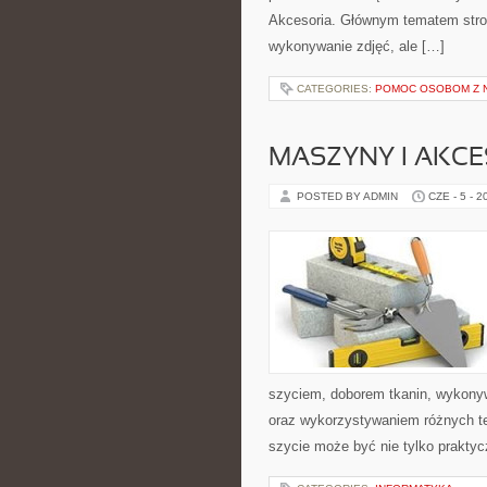
Akcesoria. Głównym tematem strony
wykonywanie zdjęć, ale […]
CATEGORIES:
POMOC OSOBOM Z 
MASZYNY I AKCE
POSTED BY ADMIN
CZE - 5 - 2
szyciem, doborem tkanin, wykony
oraz wykorzystywaniem różnych tec
szycie może być nie tylko praktyc