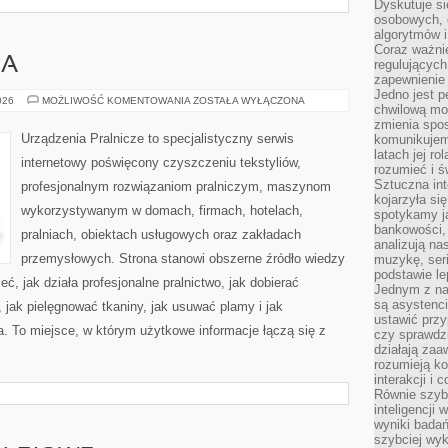
Dyskutuje si
osobowych, 
algorytmów i
Coraz ważnie
IA
regulujących
zapewnienie 
Jedno jest p
PORADNIK
026
MOŻLIWOŚĆ KOMENTOWANIA
ZOSTAŁA WYŁĄCZONA
chwilową mod
PRANIA
zmienia spos
Urządzenia Pralnicze to specjalistyczny serwis
komunikujem
latach jej ro
internetowy poświęcony czyszczeniu tekstyliów,
rozumieć i ś
Sztuczna int
profesjonalnym rozwiązaniom pralniczym, maszynom
kojarzyła się
wykorzystywanym w domach, firmach, hotelach,
spotykamy ją
bankowości,
pralniach, obiektach usługowych oraz zakładach
analizują n
przemysłowych. Strona stanowi obszerne źródło wiedzy
muzykę, seria
podstawie le
eć, jak działa profesjonalne pralnictwo, jak dobierać
Jednym z na
są asystenc
, jak pielęgnować tkaniny, jak usuwać plamy i jak
ustawić przy
. To miejsce, w którym użytkowe informacje łączą się z
czy sprawdzi
działają za
rozumieją ko
interakcji i 
Równie szybk
inteligencji
wyniki bada
szybciej wy