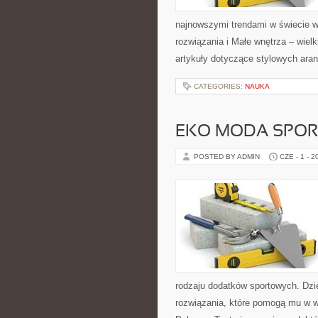
najnowszymi trendami w świecie w
rozwiązania i Małe wnętrza – wiel
artykuły dotyczące stylowych aran
CATEGORIES:
NAUKA
EKO MODA SPO
POSTED BY ADMIN
CZE - 1 - 2
rodzaju dodatków sportowych. Dzi
rozwiązania, które pomogą mu w w