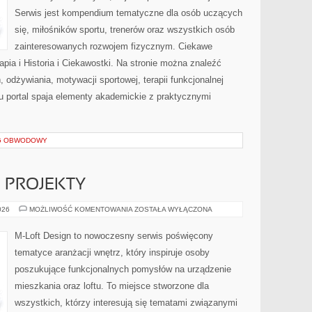
Serwis jest kompendium tematyczne dla osób uczących
się, miłośników sportu, trenerów oraz wszystkich osób
zainteresowanych rozwojem fizycznym. Ciekawe
erapia i Historia i Ciekawostki. Na stronie można znaleźć
, odżywiania, motywacji sportowej, terapii funkcjonalnej
u portal spaja elementy akademickie z praktycznymi
NG OBWODOWY
E PROJEKTY
DIY
026
MOŻLIWOŚĆ KOMENTOWANIA
ZOSTAŁA WYŁĄCZONA
I
KREATYWNE
PROJEKTY
M-Loft Design to nowoczesny serwis poświęcony
tematyce aranżacji wnętrz, który inspiruje osoby
poszukujące funkcjonalnych pomysłów na urządzenie
mieszkania oraz loftu. To miejsce stworzone dla
wszystkich, którzy interesują się tematami związanymi