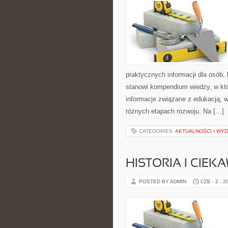
praktycznych informacji dla osób,
stanowi kompendium wiedzy, w któ
informacje związane z edukacją, 
różnych etapach rozwoju. Na […]
CATEGORIES:
AKTUALNOŚCI I WY
HISTORIA I CIEK
POSTED BY ADMIN
CZE - 2 - 2