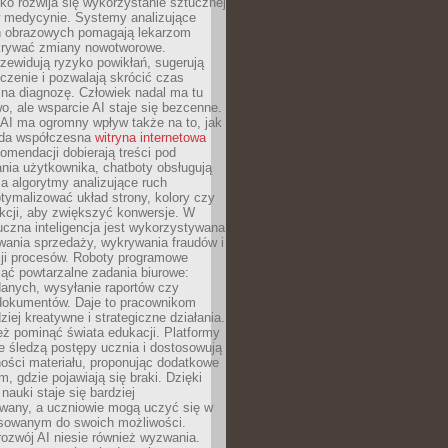
o rozwija się wykorzystanie sztucznej
 w medycynie. Systemy analizujące
ń obrazowych pomagają lekarzom
krywać zmiany nowotworowe.
zewidują ryzyko powikłań, sugerują
czenie i pozwalają skrócić czas
na diagnozę. Człowiek nadal ma tu
wo, ale wsparcie AI staje się bezcenne.
AI ma ogromny wpływ także na to, jak
żda współczesna
witryna internetowa
mendacji dobierają treści pod
nia użytkownika, chatboty obsługują
, a algorytmy analizujące ruch
tymalizować układ strony, kolory czy
kcji, aby zwiększyć konwersje. W
uczna inteligencja jest wykorzystywana
wania sprzedaży, wykrywania fraudów i
ji procesów. Roboty programowe
ejąć powtarzalne zadania biurowe:
danych, wysyłanie raportów czy
 dokumentów. Daje to pracownikom
ziej kreatywne i strategiczne działania.
ż pominąć świata edukacji. Platformy
e śledzą postępy ucznia i dostosowują
ości materiału, proponując dodatkowe
m, gdzie pojawiają się braki. Dzięki
nauki staje się bardziej
owany, a uczniowie mogą uczyć się w
sowanym do swoich możliwości.
ozwój AI niesie również wyzwania.