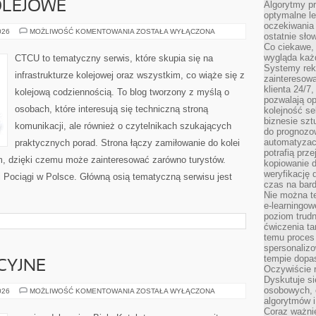
OLEJOWE
Algorytmy pr
optymalne le
oczekiwania 
CIEKAWOSTKI
026
MOŻLIWOŚĆ KOMENTOWANIA
ZOSTAŁA WYŁĄCZONA
ostatnie sło
KOLEJOWE
Co ciekawe, 
wygląda ka
CTCU to tematyczny serwis, które skupia się na
Systemy reko
infrastrukturze kolejowej oraz wszystkim, co wiąże się z
zainteresowa
klienta 24/7
kolejową codziennością. To blog tworzony z myślą o
pozwalają op
osobach, które interesują się techniczną stroną
kolejność se
biznesie szt
komunikacji, ale również o czytelnikach szukających
do prognozo
automatyzac
praktycznych porad. Strona łączy zamiłowanie do kolei
potrafią prz
, dzięki czemu może zainteresować zarówno turystów.
kopiowanie 
weryfikację
 i Pociągi w Polsce. Główną osią tematyczną serwisu jest
czas na bard
Nie można te
e-learningow
poziom trudn
ćwiczenia ta
temu proces 
spersonaliz
tempie dopa
CYJNE
Oczywiście r
Dyskutuje si
osobowych, 
NOWINKI
026
MOŻLIWOŚĆ KOMENTOWANIA
ZOSTAŁA WYŁĄCZONA
EDUKACYJNE
algorytmów i
Coraz ważnie