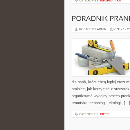
CATEGORIES:
INFORMATYKA
PORADNIK PRAN
POSTED BY ADMIN
CZE - 4 - 2
dla osób, które chcą lepiej zrozumi
pralnice, jak korzystać z suszarek
organizować wydajny proces prania
tematyką technologii, ekologii, […]
CATEGORIES:
DIETY