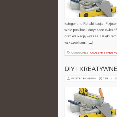
kategorie to Rehabilitacja i Fizjot
wiele publikacji dotyczące ćwiczeń
oraz edukacją wyższą. Dzięki tem
wskazówkami. […]
CATEGORIES:
CROSSFIT I TRENI
DIY I KREATYWN
POSTED BY ADMIN
CZE - 1 - 2