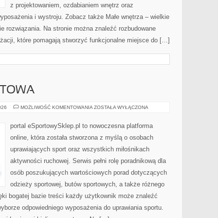
z projektowaniem, ozdabianiem wnętrz oraz
yposażenia i wystroju. Zobacz także Małe wnętrza – wielkie
kie rozwiązania. Na stronie można znaleźć rozbudowane
żacji, które pomagają stworzyć funkcjonalne miejsce do […]
RTOWA
EKO
026
MOŻLIWOŚĆ KOMENTOWANIA
ZOSTAŁA WYŁĄCZONA
MODA
SPORTOWA
portal eSportowySklep.pl to nowoczesna platforma
online, która została stworzona z myślą o osobach
uprawiających sport oraz wszystkich miłośnikach
aktywności ruchowej. Serwis pełni rolę poradnikową dla
osób poszukujących wartościowych porad dotyczących
odzieży sportowej, butów sportowych, a także różnego
ęki bogatej bazie treści każdy użytkownik może znaleźć
yborze odpowiedniego wyposażenia do uprawiania sportu.