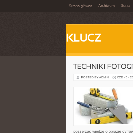
Archiwum
Burza
Strona główna
KLUCZ
TECHNIKI FOTOG
POSTED BY ADMIN
CZE - 5 - 2
poszerzać wiedzę o obrazie cyfrowy