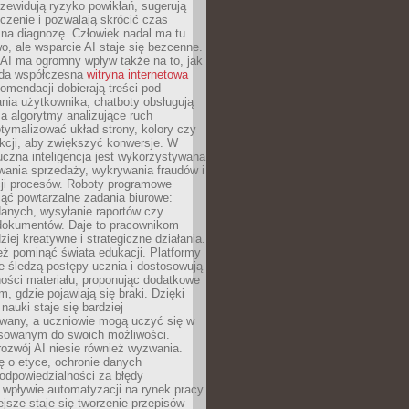
zewidują ryzyko powikłań, sugerują
czenie i pozwalają skrócić czas
na diagnozę. Człowiek nadal ma tu
wo, ale wsparcie AI staje się bezcenne.
AI ma ogromny wpływ także na to, jak
żda współczesna
witryna internetowa
mendacji dobierają treści pod
nia użytkownika, chatboty obsługują
, a algorytmy analizujące ruch
tymalizować układ strony, kolory czy
kcji, aby zwiększyć konwersje. W
uczna inteligencja jest wykorzystywana
wania sprzedaży, wykrywania fraudów i
ji procesów. Roboty programowe
ejąć powtarzalne zadania biurowe:
danych, wysyłanie raportów czy
 dokumentów. Daje to pracownikom
ziej kreatywne i strategiczne działania.
ż pominąć świata edukacji. Platformy
e śledzą postępy ucznia i dostosowują
ości materiału, proponując dodatkowe
m, gdzie pojawiają się braki. Dzięki
nauki staje się bardziej
owany, a uczniowie mogą uczyć się w
sowanym do swoich możliwości.
ozwój AI niesie również wyzwania.
ę o etyce, ochronie danych
odpowiedzialności za błędy
 wpływie automatyzacji na rynek pracy.
jsze staje się tworzenie przepisów