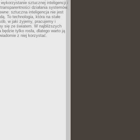
 wykorzystanie sztucznej inteligencji i
transparentności działania systemów.
ewne: sztuczna inteligencja nie jest
ą. To technologia, która na stałe
ób, w jaki żyjemy, pracujemy i
y się ze światem. W najbliższych
la będzie tylko rosła, dlatego warto ją
wiadomie z niej korzystać.