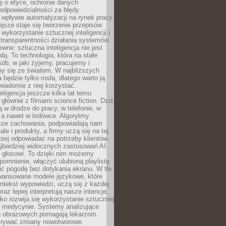
ę o etyce, ochronie danych
odpowiedzialności za błędy
 wpływie automatyzacji na rynek pracy.
jsze staje się tworzenie przepisów
 wykorzystanie sztucznej inteligencji i
transparentności działania systemów.
ewne: sztuczna inteligencja nie jest
ą. To technologia, która na stałe
ób, w jaki żyjemy, pracujemy i
y się ze światem. W najbliższych
la będzie tylko rosła, dlatego warto ją
wiadomie z niej korzystać.
eligencja jeszcze kilka lat temu
 głównie z filmami science fiction. Dziś
 w drodze do pracy, w telefonie, w
 a nawet w lodówce. Algorytmy
asze zachowania, podpowiadają nam
le i produkty, a firmy uczą się na tej
piej odpowiadać na potrzeby klientów.
jbardziej widocznych zastosowań AI
i głosowi. To dzięki nim możemy
pomnienie, włączyć ulubioną playlistę
ć pogodę bez dotykania ekranu. W tle
awansowane modele językowe, które
ntekst wypowiedzi, uczą się z każdej
coraz lepiej interpretują nasze intencje.
o rozwija się wykorzystanie sztucznej
 w medycynie. Systemy analizujące
ń obrazowych pomagają lekarzom
krywać zmiany nowotworowe.