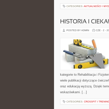
CATEGORIES:
AKTUALNOŚCI I WY
HISTORIA I CIEK
POSTED BY ADMIN
CZE - 2 - 2
kategorie to Rehabilitacja i Fizjot
wiele publikacji dotyczące ćwiczeń
oraz edukacją wyższą. Dzięki tem
wskazówkami. […]
CATEGORIES:
CROSSFIT I TRENI