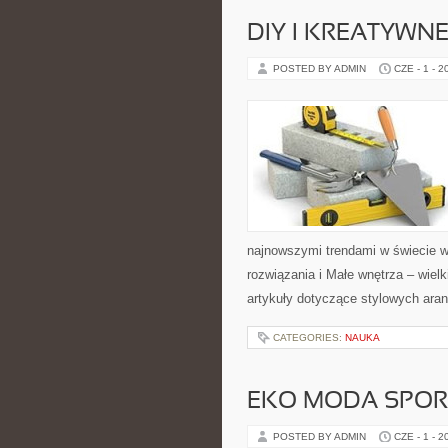
DIY I KREATYWN
POSTED BY ADMIN
CZE - 1 - 2
najnowszymi trendami w świecie w
rozwiązania i Małe wnętrza – wiel
artykuły dotyczące stylowych aran
CATEGORIES:
NAUKA
EKO MODA SPO
POSTED BY ADMIN
CZE - 1 - 2