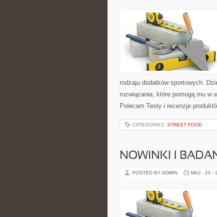
rodzaju dodatków sportowych. Dzi
rozwiązania, które pomogą mu w w
Polecam Testy i recenzje produktó
CATEGORIES:
STREET FOOD
NOWINKI I BADA
POSTED BY ADMIN
MAJ - 23 -