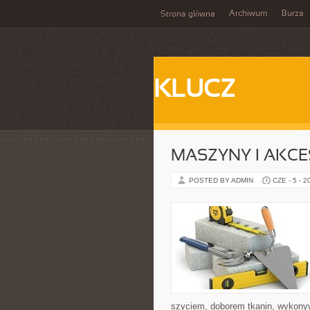
Archiwum
Burza
Strona główna
KLUCZ
MASZYNY I AKCE
POSTED BY ADMIN
CZE - 5 - 2
szyciem, doborem tkanin, wykony