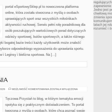
regulujących
SPORTOWA
zapewnienie 
portal eSportowySklep.pl to nowoczesna platforma
Jedno jest p
online, która została stworzona z myślą o osobach
chwilową mod
zmienia spos
uprawiających sport oraz wszystkich miłośnikach
komunikujem
aktywności ruchowej. Serwis pełni rolę poradnikową dla
latach jej ro
rozumieć i ś
osób poszukujących wartościowych porad dotyczących
odzieży sportowej, butów sportowych, a także różnego
ęki bogatej bazie treści każdy użytkownik może znaleźć
yborze odpowiedniego wyposażenia do uprawiania sportu.
w i Leginsy i bielizna sportowa. Na […]
NIA
NOWINKI
 2026
MOŻLIWOŚĆ KOMENTOWANIA
ZOSTAŁA WYŁĄCZONA
I
BADANIA
Tęczowa Przystań to blog, w którym tematyka emocji
spotyka się z praktycznym doświadczeniem. To portal
tworzona z myślą o osobach, które chcą poznać swoje