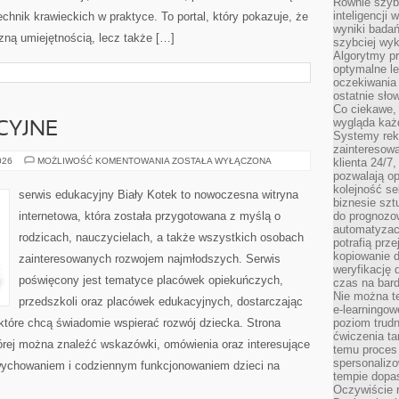
Równie szybk
inteligencji
hnik krawieckich w praktyce. To portal, który pokazuje, że
wyniki bada
zną umiejętnością, lecz także […]
szybciej wy
Algorytmy pr
optymalne le
oczekiwania 
ostatnie sło
Co ciekawe, 
wygląda ka
CYJNE
Systemy reko
zainteresowa
NOWINKI
026
MOŻLIWOŚĆ KOMENTOWANIA
ZOSTAŁA WYŁĄCZONA
klienta 24/7
EDUKACYJNE
pozwalają op
kolejność se
serwis edukacyjny Biały Kotek to nowoczesna witryna
biznesie szt
internetowa, która została przygotowana z myślą o
do prognozo
automatyzac
rodzicach, nauczycielach, a także wszystkich osobach
potrafią prz
kopiowanie 
zainteresowanych rozwojem najmłodszych. Serwis
weryfikację
poświęcony jest tematyce placówek opiekuńczych,
czas na bard
Nie można te
przedszkoli oraz placówek edukacyjnych, dostarczając
e-learningow
 które chcą świadomie wspierać rozwój dziecka. Strona
poziom trudn
ćwiczenia ta
rej można znaleźć wskazówki, omówienia oraz interesujące
temu proces 
spersonaliz
wychowaniem i codziennym funkcjonowaniem dzieci na
tempie dopa
Oczywiście r