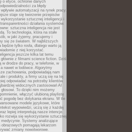
ę o etyce, ochronie danych
odpowiedzialności za błędy
 wpływie automatyzacji na rynek pracy.
jsze staje się tworzenie przepisów
 wykorzystanie sztucznej inteligencji i
transparentności działania systemów.
ewne: sztuczna inteligencja nie jest
ą. To technologia, która na stałe
ób, w jaki żyjemy, pracujemy i
y się ze światem. W najbliższych
la będzie tylko rosła, dlatego warto ją
wiadomie z niej korzystać.
eligencja jeszcze kilka lat temu
 głównie z filmami science fiction. Dziś
 w drodze do pracy, w telefonie, w
 a nawet w lodówce. Algorytmy
asze zachowania, podpowiadają nam
le i produkty, a firmy uczą się na tej
piej odpowiadać na potrzeby klientów.
jbardziej widocznych zastosowań AI
i głosowi. To dzięki nim możemy
pomnienie, włączyć ulubioną playlistę
ć pogodę bez dotykania ekranu. W tle
awansowane modele językowe, które
ntekst wypowiedzi, uczą się z każdej
coraz lepiej interpretują nasze intencje.
o rozwija się wykorzystanie sztucznej
 w medycynie. Systemy analizujące
ń obrazowych pomagają lekarzom
krywać zmiany nowotworowe.