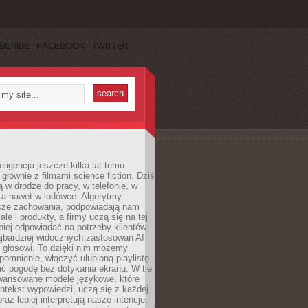
SCRIBE
FACEBOOK
TWITTER
eligencja jeszcze kilka lat temu
 głównie z filmami science fiction. Dziś
 w drodze do pracy, w telefonie, w
 a nawet w lodówce. Algorytmy
asze zachowania, podpowiadają nam
le i produkty, a firmy uczą się na tej
piej odpowiadać na potrzeby klientów.
jbardziej widocznych zastosowań AI
i głosowi. To dzięki nim możemy
pomnienie, włączyć ulubioną playlistę
ć pogodę bez dotykania ekranu. W tle
awansowane modele językowe, które
ntekst wypowiedzi, uczą się z każdej
coraz lepiej interpretują nasze intencje.