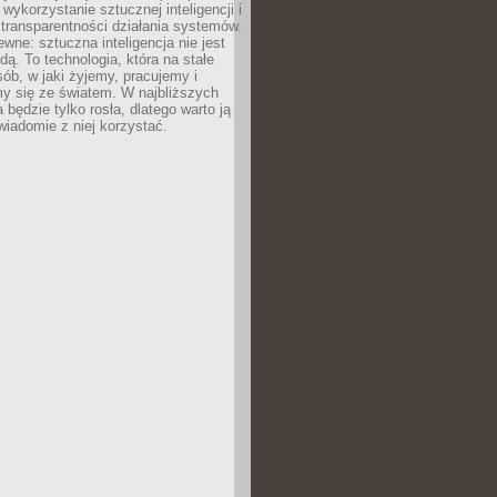
 wykorzystanie sztucznej inteligencji i
transparentności działania systemów.
ewne: sztuczna inteligencja nie jest
ą. To technologia, która na stałe
ób, w jaki żyjemy, pracujemy i
y się ze światem. W najbliższych
la będzie tylko rosła, dlatego warto ją
wiadomie z niej korzystać.