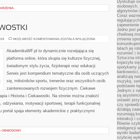
Dyskutuje si
osobowych, 
DARZENIA
algorytmów i
Coraz ważnie
regulujących
zapewnienie 
AWOSTKI
Jedno jest p
chwilową mod
zmienia spos
HISTORIA
026
MOŻLIWOŚĆ KOMENTOWANIA
ZOSTAŁA WYŁĄCZONA
I
komunikujem
CIEKAWOSTKI
latach jej ro
AkademikaWF.pl to dynamicznie rozwijająca się
rozumieć i ś
Sztuczna int
platforma online, która skupia się kulturze fizycznej,
kojarzyła się
świadomym stylu życia, fizjoterapii oraz edukacji.
spotykamy ją
bankowości,
Serwis jest kompendium tematyczne dla osób uczących
analizują n
się, miłośników sportu, trenerów oraz wszystkich osób
muzykę, seria
podstawie le
zainteresowanych rozwojem fizycznym. Ciekawe
Jednym z na
są asystenc
erapia i Historia i Ciekawostki. Na stronie można znaleźć
ustawić przy
, odżywiania, motywacji sportowej, terapii funkcjonalnej
czy sprawdzi
działają za
u portal spaja elementy akademickie z praktycznymi
rozumieją ko
interakcji i 
Równie szybk
inteligencji
NG OBWODOWY
wyniki bada
szybciej wy