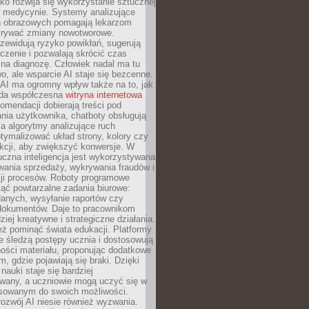
o rozwija się wykorzystanie sztucznej
 w medycynie. Systemy analizujące
ń obrazowych pomagają lekarzom
krywać zmiany nowotworowe.
zewidują ryzyko powikłań, sugerują
czenie i pozwalają skrócić czas
na diagnozę. Człowiek nadal ma tu
wo, ale wsparcie AI staje się bezcenne.
AI ma ogromny wpływ także na to, jak
żda współczesna
witryna internetowa
mendacji dobierają treści pod
nia użytkownika, chatboty obsługują
, a algorytmy analizujące ruch
tymalizować układ strony, kolory czy
kcji, aby zwiększyć konwersje. W
uczna inteligencja jest wykorzystywana
wania sprzedaży, wykrywania fraudów i
ji procesów. Roboty programowe
ejąć powtarzalne zadania biurowe:
danych, wysyłanie raportów czy
 dokumentów. Daje to pracownikom
ziej kreatywne i strategiczne działania.
ż pominąć świata edukacji. Platformy
e śledzą postępy ucznia i dostosowują
ości materiału, proponując dodatkowe
m, gdzie pojawiają się braki. Dzięki
nauki staje się bardziej
owany, a uczniowie mogą uczyć się w
sowanym do swoich możliwości.
ozwój AI niesie również wyzwania.