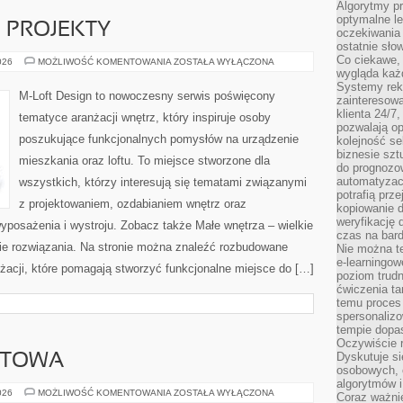
Algorytmy pr
optymalne le
E PROJEKTY
oczekiwania 
ostatnie sło
Co ciekawe, 
DIY
026
MOŻLIWOŚĆ KOMENTOWANIA
ZOSTAŁA WYŁĄCZONA
I
wygląda ka
KREATYWNE
Systemy reko
PROJEKTY
M-Loft Design to nowoczesny serwis poświęcony
zainteresowa
klienta 24/7
tematyce aranżacji wnętrz, który inspiruje osoby
pozwalają op
poszukujące funkcjonalnych pomysłów na urządzenie
kolejność se
biznesie szt
mieszkania oraz loftu. To miejsce stworzone dla
do prognozo
automatyzac
wszystkich, którzy interesują się tematami związanymi
potrafią prz
z projektowaniem, ozdabianiem wnętrz oraz
kopiowanie 
weryfikację
yposażenia i wystroju. Zobacz także Małe wnętrza – wielkie
czas na bard
kie rozwiązania. Na stronie można znaleźć rozbudowane
Nie można te
e-learningow
żacji, które pomagają stworzyć funkcjonalne miejsce do […]
poziom trudn
ćwiczenia ta
temu proces 
spersonaliz
tempie dopa
Oczywiście r
Dyskutuje si
RTOWA
osobowych, 
algorytmów i
EKO
026
MOŻLIWOŚĆ KOMENTOWANIA
ZOSTAŁA WYŁĄCZONA
Coraz ważnie
MODA