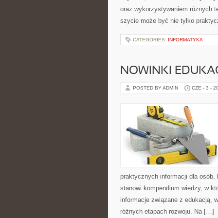
oraz wykorzystywaniem różnych tec
szycie może być nie tylko praktyc
CATEGORIES:
INFORMATYKA
NOWINKI EDUKA
POSTED BY ADMIN
CZE - 3 - 2
praktycznych informacji dla osób,
stanowi kompendium wiedzy, w któ
informacje związane z edukacją, 
różnych etapach rozwoju. Na […]