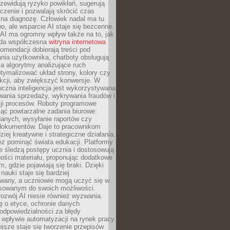
zewidują ryzyko powikłań, sugerują
czenie i pozwalają skrócić czas
na diagnozę. Człowiek nadal ma tu
wo, ale wsparcie AI staje się bezcenne.
AI ma ogromny wpływ także na to, jak
żda współczesna
witryna internetowa
mendacji dobierają treści pod
nia użytkownika, chatboty obsługują
, a algorytmy analizujące ruch
tymalizować układ strony, kolory czy
kcji, aby zwiększyć konwersje. W
uczna inteligencja jest wykorzystywana
wania sprzedaży, wykrywania fraudów i
ji procesów. Roboty programowe
ejąć powtarzalne zadania biurowe:
danych, wysyłanie raportów czy
 dokumentów. Daje to pracownikom
ziej kreatywne i strategiczne działania.
ż pominąć świata edukacji. Platformy
e śledzą postępy ucznia i dostosowują
ości materiału, proponując dodatkowe
m, gdzie pojawiają się braki. Dzięki
nauki staje się bardziej
owany, a uczniowie mogą uczyć się w
sowanym do swoich możliwości.
ozwój AI niesie również wyzwania.
ę o etyce, ochronie danych
odpowiedzialności za błędy
 wpływie automatyzacji na rynek pracy.
jsze staje się tworzenie przepisów