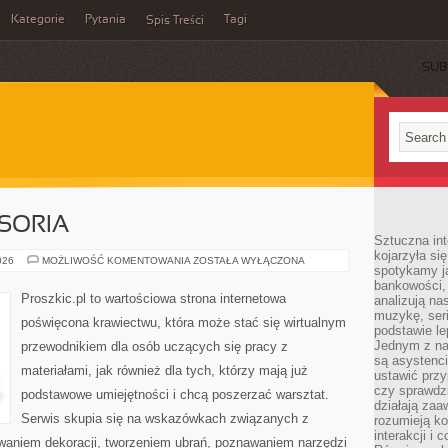
Kategorie
Pytania
Tagi
Spis Treści
SUB
SORIA
Sztuczna int
kojarzyła się
MASZYNY
026
MOŻLIWOŚĆ KOMENTOWANIA
ZOSTAŁA WYŁĄCZONA
spotykamy ją
I
AKCESORIA
bankowości,
Proszkic.pl to wartościowa strona internetowa
analizują n
muzykę, seria
poświęcona krawiectwu, która może stać się wirtualnym
podstawie le
Jednym z na
przewodnikiem dla osób uczących się pracy z
są asystenc
materiałami, jak również dla tych, którzy mają już
ustawić przy
czy sprawdzi
podstawowe umiejętności i chcą poszerzać warsztat.
działają za
Serwis skupia się na wskazówkach związanych z
rozumieją ko
interakcji i 
waniem dekoracji, tworzeniem ubrań, poznawaniem narzędzi