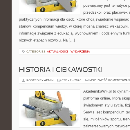
poświęcony jest tematyce 
przedszkoli oraz placówek 
praktycznych informacji dla osób, które chcą świadomie wspierać
stanowi kompendium wiedzy, w której można znaleźć wskazówki, 
informacje związane z edukacją, wychowaniem i codziennym fun
różnych etapach rozwoju. Na […]
CATEGORIES:
AKTUALNOŚCI I WYDARZENIA
HISTORIA I CIEKAWOSTKI
POSTED BY ADMIN
CZE - 2 - 2026
MOŻLIWOŚĆ KOMENTOWAN
AkademikaWF.pl to dynamic
platforma online, która skup
świadomym stylu życia, fizj
Serwis jest kompendium te
się, miłośników sportu, tre
zainteresowanych rozwoje