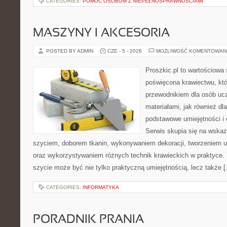
CATEGORIES:
POMOC OSOBOM Z NIEPEŁNOSPRAWNOŚCIAMI
MASZYNY I AKCESORIA
POSTED BY ADMIN
CZE - 5 - 2026
MOŻLIWOŚĆ KOMENTOWAN
Proszkic.pl to wartościowa 
poświęcona krawiectwu, któ
przewodnikiem dla osób uc
materiałami, jak również dla
podstawowe umiejętności i 
Serwis skupia się na wska
szyciem, doborem tkanin, wykonywaniem dekoracji, tworzeniem 
oraz wykorzystywaniem różnych technik krawieckich w praktyce. T
szycie może być nie tylko praktyczną umiejętnością, lecz także 
CATEGORIES:
INFORMATYKA
PORADNIK PRANIA