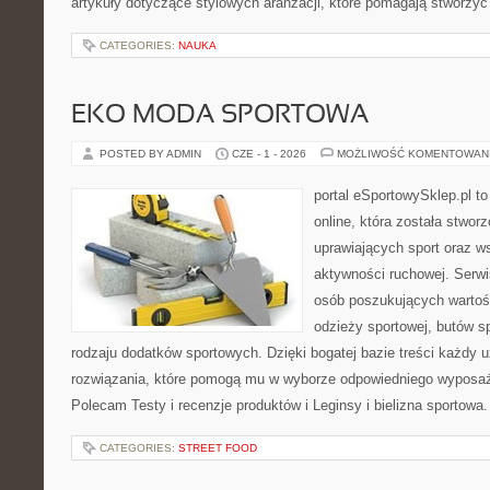
artykuły dotyczące stylowych aranżacji, które pomagają stworzyć
CATEGORIES:
NAUKA
EKO MODA SPORTOWA
POSTED BY ADMIN
CZE - 1 - 2026
MOŻLIWOŚĆ KOMENTOWAN
portal eSportowySklep.pl t
online, która została stwo
uprawiających sport oraz w
aktywności ruchowej. Serwis
osób poszukujących wartoś
odzieży sportowej, butów s
rodzaju dodatków sportowych. Dzięki bogatej bazie treści każdy
rozwiązania, które pomogą mu w wyborze odpowiedniego wyposaże
Polecam Testy i recenzje produktów i Leginsy i bielizna sportowa
CATEGORIES:
STREET FOOD