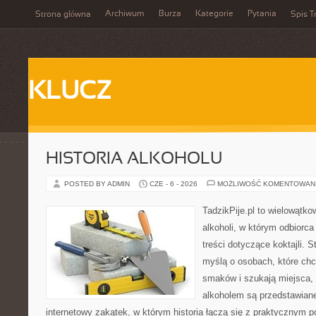
Archiwum
Burza
Kategorie
Pytania
Strona główna
Spis T
KLUCZ
HISTORIA ALKOHOLU
POSTED BY ADMIN
CZE - 6 - 2026
MOŻLIWOŚĆ KOMENTOWAN
TadzikPije.pl to wielowątk
alkoholi, w którym odbiorc
treści dotyczące koktajli. 
myślą o osobach, które ch
smaków i szukają miejsca,
alkoholem są przedstawian
internetowy zakątek, w którym historia łączą się z praktycznym 