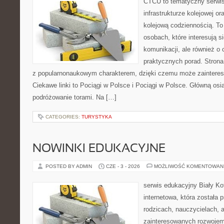
CTCU to tematyczny serwis,
infrastrukturze kolejowej o
kolejową codziennością. To
osobach, które interesują s
komunikacji, ale również o
praktycznych porad. Strona
z popularnonaukowym charakterem, dzięki czemu może zainteres
Ciekawe linki to Pociągi w Polsce i Pociągi w Polsce. Główną osi
podróżowanie torami. Na […]
CATEGORIES:
TURYSTYKA
NOWINKI EDUKACYJNE
POSTED BY ADMIN
CZE - 3 - 2026
MOŻLIWOŚĆ KOMENTOWAN
serwis edukacyjny Biały Ko
internetowa, która została
rodzicach, nauczycielach, 
zainteresowanych rozwojem