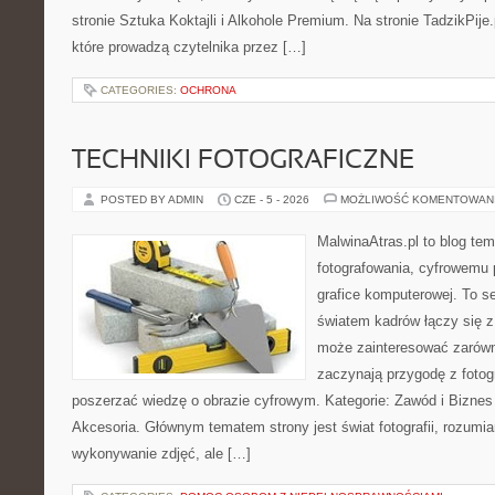
stronie Sztuka Koktajli i Alkohole Premium. Na stronie TadzikPije
które prowadzą czytelnika przez […]
CATEGORIES:
OCHRONA
TECHNIKI FOTOGRAFICZNE
POSTED BY ADMIN
CZE - 5 - 2026
MOŻLIWOŚĆ KOMENTOWAN
MalwinaAtras.pl to blog te
fotografowania, cyfrowemu 
grafice komputerowej. To se
światem kadrów łączy się z
może zainteresować zarówn
zaczynają przygodę z fotogra
poszerzać wiedzę o obrazie cyfrowym. Kategorie: Zawód i Biznes w
Akcesoria. Głównym tematem strony jest świat fotografii, rozumia
wykonywanie zdjęć, ale […]