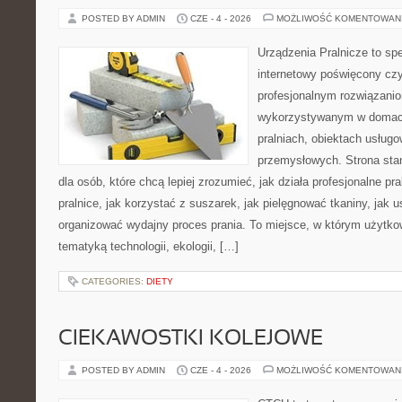
POSTED BY ADMIN
CZE - 4 - 2026
MOŻLIWOŚĆ KOMENTOWAN
Urządzenia Pralnicze to spe
internetowy poświęcony czy
profesjonalnym rozwiązan
wykorzystywanym w domach,
pralniach, obiektach usług
przemysłowych. Strona sta
dla osób, które chcą lepiej zrozumieć, jak działa profesjonalne pra
pralnice, jak korzystać z suszarek, jak pielęgnować tkaniny, jak 
organizować wydajny proces prania. To miejsce, w którym użytkow
tematyką technologii, ekologii, […]
CATEGORIES:
DIETY
CIEKAWOSTKI KOLEJOWE
POSTED BY ADMIN
CZE - 4 - 2026
MOŻLIWOŚĆ KOMENTOWAN