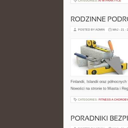
CATEGORIES:
AI W PRAKTYCE
RODZINNE PODR
POSTED BY ADMIN
MAJ - 21 -
Finlandii, Islandii oraz północnyc
Nowości na stronie to Miasta i Re
CATEGORIES:
FITNESS A CHOROBY
PORADNIKI BEZ