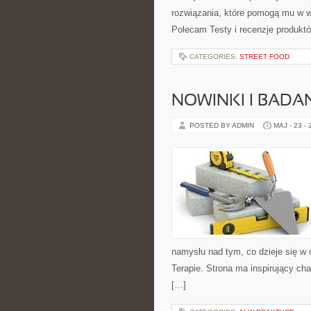
rozwiązania, które pomogą mu w w
Polecam Testy i recenzje produktó
CATEGORIES:
STREET FOOD
NOWINKI I BADA
POSTED BY ADMIN
MAJ - 23 -
namysłu nad tym, co dzieje się w 
Terapie. Strona ma inspirujący ch
[…]