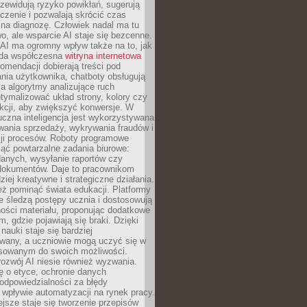
zewidują ryzyko powikłań, sugerują
czenie i pozwalają skrócić czas
na diagnozę. Człowiek nadal ma tu
wo, ale wsparcie AI staje się bezcenne.
AI ma ogromny wpływ także na to, jak
żda współczesna
witryna internetowa
mendacji dobierają treści pod
nia użytkownika, chatboty obsługują
, a algorytmy analizujące ruch
tymalizować układ strony, kolory czy
kcji, aby zwiększyć konwersje. W
uczna inteligencja jest wykorzystywana
wania sprzedaży, wykrywania fraudów i
ji procesów. Roboty programowe
ejąć powtarzalne zadania biurowe:
danych, wysyłanie raportów czy
 dokumentów. Daje to pracownikom
ziej kreatywne i strategiczne działania.
ż pominąć świata edukacji. Platformy
e śledzą postępy ucznia i dostosowują
ości materiału, proponując dodatkowe
m, gdzie pojawiają się braki. Dzięki
nauki staje się bardziej
owany, a uczniowie mogą uczyć się w
sowanym do swoich możliwości.
ozwój AI niesie również wyzwania.
ę o etyce, ochronie danych
odpowiedzialności za błędy
 wpływie automatyzacji na rynek pracy.
jsze staje się tworzenie przepisów