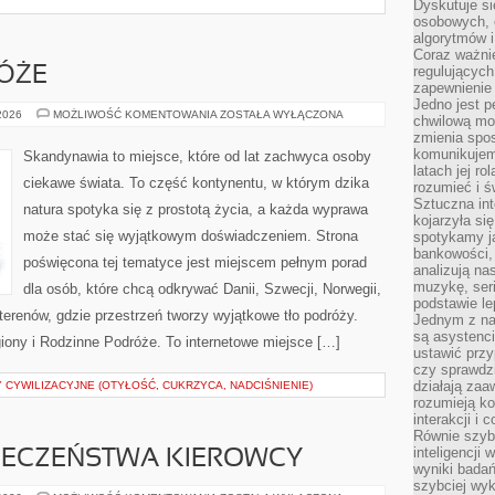
Dyskutuje si
osobowych, 
algorytmów i
Coraz ważnie
regulujących
ÓŻE
zapewnienie 
Jedno jest p
RODZINNE
 2026
MOŻLIWOŚĆ KOMENTOWANIA
ZOSTAŁA WYŁĄCZONA
chwilową mod
PODRÓŻE
zmienia spos
komunikujem
Skandynawia to miejsce, które od lat zachwyca osoby
latach jej ro
ciekawe świata. To część kontynentu, w którym dzika
rozumieć i ś
Sztuczna int
natura spotyka się z prostotą życia, a każda wyprawa
kojarzyła się
może stać się wyjątkowym doświadczeniem. Strona
spotykamy ją
bankowości,
poświęcona tej tematyce jest miejscem pełnym porad
analizują n
muzykę, seria
dla osób, które chcą odkrywać Danii, Szwecji, Norwegii,
podstawie le
h terenów, gdzie przestrzeń tworzy wyjątkowe tło podróży.
Jednym z na
są asystenc
giony i Rodzinne Podróże. To internetowe miejsce […]
ustawić przy
czy sprawdzi
działają za
 CYWILIZACYJNE (OTYŁOŚĆ, CUKRZYCA, NADCIŚNIENIE)
rozumieją ko
interakcji i 
Równie szybk
inteligencji
PIECZEŃSTWA KIEROWCY
wyniki bada
szybciej wy