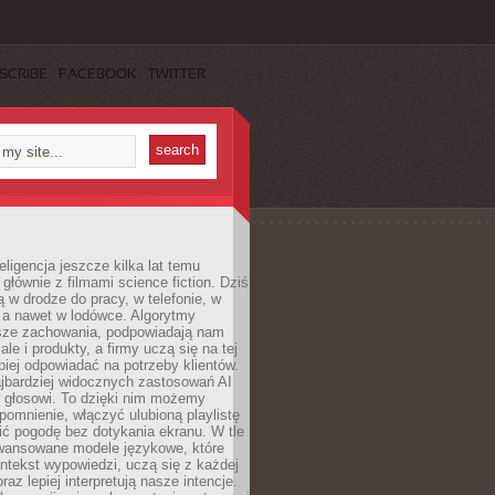
SCRIBE
FACEBOOK
TWITTER
eligencja jeszcze kilka lat temu
 głównie z filmami science fiction. Dziś
 w drodze do pracy, w telefonie, w
 a nawet w lodówce. Algorytmy
asze zachowania, podpowiadają nam
le i produkty, a firmy uczą się na tej
piej odpowiadać na potrzeby klientów.
jbardziej widocznych zastosowań AI
i głosowi. To dzięki nim możemy
pomnienie, włączyć ulubioną playlistę
ć pogodę bez dotykania ekranu. W tle
awansowane modele językowe, które
ntekst wypowiedzi, uczą się z każdej
coraz lepiej interpretują nasze intencje.