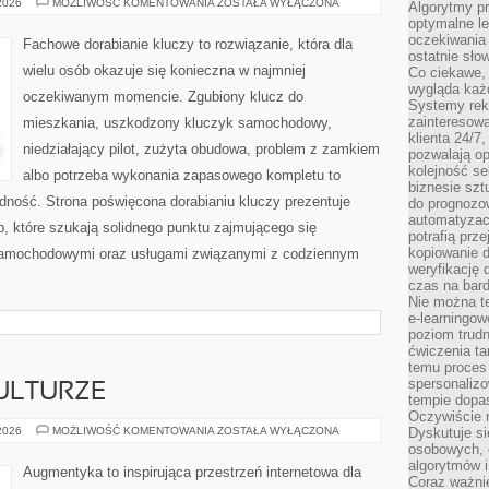
PORADNIKI
 2026
MOŻLIWOŚĆ KOMENTOWANIA
ZOSTAŁA WYŁĄCZONA
Algorytmy pr
BEZPIECZEŃSTWA
optymalne le
KIEROWCY
oczekiwania 
Fachowe dorabianie kluczy to rozwiązanie, która dla
ostatnie sło
wielu osób okazuje się konieczna w najmniej
Co ciekawe, 
wygląda ka
oczekiwanym momencie. Zgubiony klucz do
Systemy reko
zainteresowa
mieszkania, uszkodzony kluczyk samochodowy,
klienta 24/7
niedziałający pilot, zużyta obudowa, problem z zamkiem
pozwalają op
kolejność se
albo potrzeba wykonania zapasowego kompletu to
biznesie szt
ładność. Strona poświęcona dorabianiu kluczy prezentuje
do prognozo
automatyzac
b, które szukają solidnego punktu zajmującego się
potrafią prz
kopiowanie 
samochodowymi oraz usługami związanymi z codziennym
weryfikację
czas na bard
Nie można te
e-learningow
poziom trudn
ćwiczenia ta
temu proces 
spersonaliz
ULTURZE
tempie dopa
Oczywiście r
CYBERPUNK
 2026
MOŻLIWOŚĆ KOMENTOWANIA
ZOSTAŁA WYŁĄCZONA
Dyskutuje si
W
osobowych, 
KULTURZE
algorytmów i
Augmentyka to inspirująca przestrzeń internetowa dla
Coraz ważnie