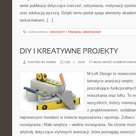
wiele publikacji dotyczące ćwiczeń, odżywiania, motywacji sportowe
oraz edukacją wyższą. Dzięki temu portal spaja elementy akadem
wskazówkami. […]
CATEGORIES:
CROSSFIT I TRENING OBWODOWY
DIY I KREATYWNE PROJEKTY
POSTED BY ADMIN
CZE - 1 - 2026
MOŻLIWOŚĆ KOMENTOWAN
M-Loft Design to nowoczes
tematyce aranżacji wnętrz, 
poszukujące funkcjonalnyc
mieszkania oraz loftu. To m
wszystkich, którzy interes
z projektowaniem, ozdabian
najnowszymi trendami w świecie wyposażenia i wystroju. Zobacz 
rozwiązania i Małe wnętrza – wielkie rozwiązania. Na stronie mo
artykuły dotyczące stylowych aranżacji, które pomagają stworzyć