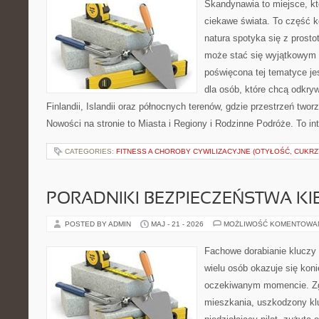
Skandynawia to miejsce, kt
ciekawe świata. To część k
natura spotyka się z prost
może stać się wyjątkowym
poświęcona tej tematyce j
dla osób, które chcą odkryw
Finlandii, Islandii oraz północnych terenów, gdzie przestrzeń twor
Nowości na stronie to Miasta i Regiony i Rodzinne Podróże. To i
CATEGORIES:
FITNESS A CHOROBY CYWILIZACYJNE (OTYŁOŚĆ, CUKRZ
PORADNIKI BEZPIECZEŃSTWA K
POSTED BY ADMIN
MAJ - 21 - 2026
MOŻLIWOŚĆ KOMENTOWA
Fachowe dorabianie kluczy t
wielu osób okazuje się kon
oczekiwanym momencie. Zg
mieszkania, uszkodzony k