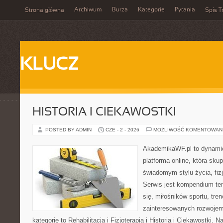
Archiwum
Burza
Kategorie
Pytania
Strona główna
Spis T
KLUCZ
HISTORIA I CIEKAWOSTKI
POSTED BY ADMIN
CZE - 2 - 2026
MOŻLIWOŚĆ KOMENTOWAN
AkademikaWF.pl to dynamic
platforma online, która skup
świadomym stylu życia, fizj
Serwis jest kompendium te
się, miłośników sportu, tre
zainteresowanych rozwoje
kategorie to Rehabilitacja i Fizjoterapia i Historia i Ciekawostki.