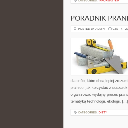
CATEGORIES:
INFORMATYKA
PORADNIK PRAN
POSTED BY ADMIN
CZE - 4 - 2
dla osób, które chcą lepiej zrozumi
pralnice, jak korzystać z suszarek
organizować wydajny proces prania
tematyką technologii, ekologii, […]
CATEGORIES:
DIETY