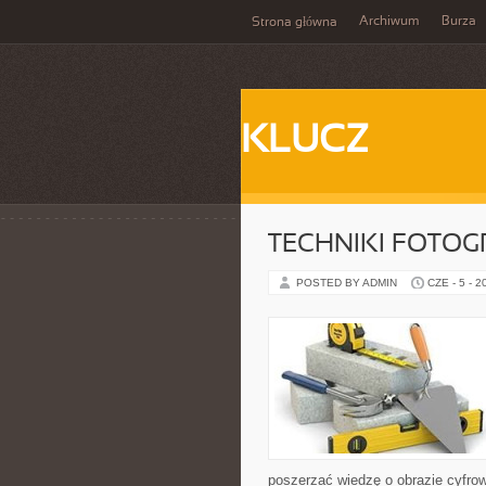
Archiwum
Burza
Strona główna
KLUCZ
TECHNIKI FOTOG
POSTED BY ADMIN
CZE - 5 - 2
poszerzać wiedzę o obrazie cyfrowy