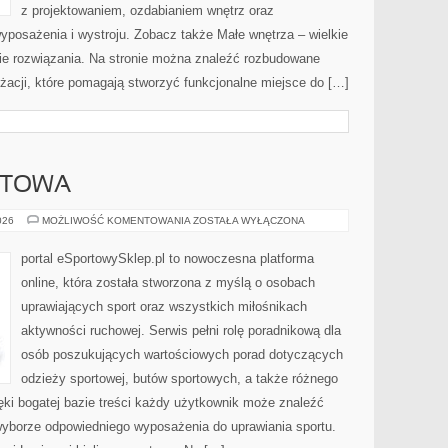
z projektowaniem, ozdabianiem wnętrz oraz
yposażenia i wystroju. Zobacz także Małe wnętrza – wielkie
kie rozwiązania. Na stronie można znaleźć rozbudowane
żacji, które pomagają stworzyć funkcjonalne miejsce do […]
RTOWA
EKO
026
MOŻLIWOŚĆ KOMENTOWANIA
ZOSTAŁA WYŁĄCZONA
MODA
SPORTOWA
portal eSportowySklep.pl to nowoczesna platforma
online, która została stworzona z myślą o osobach
uprawiających sport oraz wszystkich miłośnikach
aktywności ruchowej. Serwis pełni rolę poradnikową dla
osób poszukujących wartościowych porad dotyczących
odzieży sportowej, butów sportowych, a także różnego
ęki bogatej bazie treści każdy użytkownik może znaleźć
yborze odpowiedniego wyposażenia do uprawiania sportu.