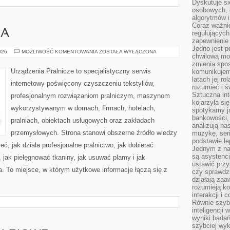
Dyskutuje si
osobowych, 
algorytmów i
Coraz ważnie
IA
regulujących
zapewnienie 
Jedno jest p
PORADNIK
026
MOŻLIWOŚĆ KOMENTOWANIA
ZOSTAŁA WYŁĄCZONA
chwilową mod
PRANIA
zmienia spos
Urządzenia Pralnicze to specjalistyczny serwis
komunikujem
latach jej ro
internetowy poświęcony czyszczeniu tekstyliów,
rozumieć i ś
Sztuczna int
profesjonalnym rozwiązaniom pralniczym, maszynom
kojarzyła się
wykorzystywanym w domach, firmach, hotelach,
spotykamy ją
bankowości,
pralniach, obiektach usługowych oraz zakładach
analizują n
przemysłowych. Strona stanowi obszerne źródło wiedzy
muzykę, seria
podstawie le
eć, jak działa profesjonalne pralnictwo, jak dobierać
Jednym z na
są asystenc
, jak pielęgnować tkaniny, jak usuwać plamy i jak
ustawić przy
. To miejsce, w którym użytkowe informacje łączą się z
czy sprawdzi
działają za
rozumieją ko
interakcji i 
Równie szybk
inteligencji
wyniki bada
szybciej wy