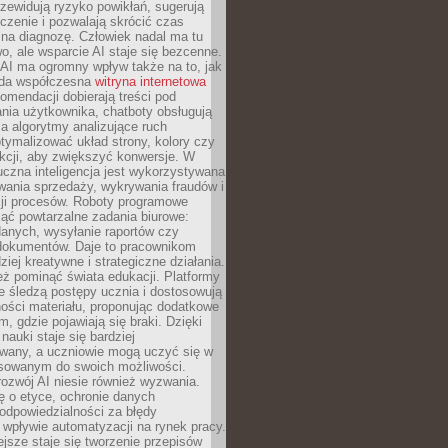
zewidują ryzyko powikłań, sugerują
czenie i pozwalają skrócić czas
na diagnozę. Człowiek nadal ma tu
wo, ale wsparcie AI staje się bezcenne.
AI ma ogromny wpływ także na to, jak
żda współczesna
witryna internetowa
mendacji dobierają treści pod
nia użytkownika, chatboty obsługują
, a algorytmy analizujące ruch
tymalizować układ strony, kolory czy
kcji, aby zwiększyć konwersje. W
uczna inteligencja jest wykorzystywana
wania sprzedaży, wykrywania fraudów i
ji procesów. Roboty programowe
ejąć powtarzalne zadania biurowe:
danych, wysyłanie raportów czy
 dokumentów. Daje to pracownikom
ziej kreatywne i strategiczne działania.
ż pominąć świata edukacji. Platformy
e śledzą postępy ucznia i dostosowują
ości materiału, proponując dodatkowe
m, gdzie pojawiają się braki. Dzięki
nauki staje się bardziej
owany, a uczniowie mogą uczyć się w
sowanym do swoich możliwości.
ozwój AI niesie również wyzwania.
ę o etyce, ochronie danych
odpowiedzialności za błędy
 wpływie automatyzacji na rynek pracy.
jsze staje się tworzenie przepisów