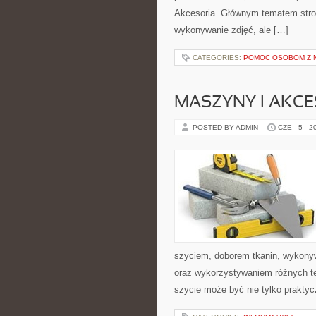
Akcesoria. Głównym tematem strony
wykonywanie zdjęć, ale […]
CATEGORIES:
POMOC OSOBOM Z 
MASZYNY I AKCE
POSTED BY ADMIN
CZE - 5 - 2
szyciem, doborem tkanin, wykony
oraz wykorzystywaniem różnych tec
szycie może być nie tylko praktyc