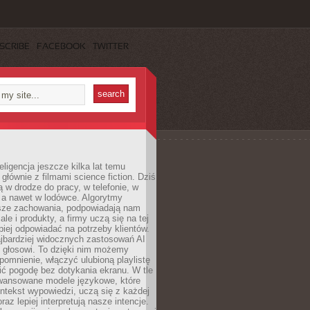
SCRIBE
FACEBOOK
TWITTER
eligencja jeszcze kilka lat temu
 głównie z filmami science fiction. Dziś
 w drodze do pracy, w telefonie, w
 a nawet w lodówce. Algorytmy
asze zachowania, podpowiadają nam
le i produkty, a firmy uczą się na tej
piej odpowiadać na potrzeby klientów.
jbardziej widocznych zastosowań AI
i głosowi. To dzięki nim możemy
pomnienie, włączyć ulubioną playlistę
ć pogodę bez dotykania ekranu. W tle
awansowane modele językowe, które
ntekst wypowiedzi, uczą się z każdej
coraz lepiej interpretują nasze intencje.