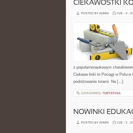
CIEKAWOSTKI K
POSTED BY ADMIN
CZE - 4 - 2
z popularnonaukowym charakterem
Ciekawe linki to Pociągi w Polsce
podróżowanie torami. Na […]
CATEGORIES:
TURYSTYKA
NOWINKI EDUKA
POSTED BY ADMIN
CZE - 3 - 2