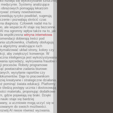
o rozwija się wykorzystanie sztucznej
 w medycynie. Systemy analizujące
ń obrazowych pomagają lekarzom
krywać zmiany nowotworowe.
zewidują ryzyko powikłań, sugerują
czenie i pozwalają skrócić czas
na diagnozę. Człowiek nadal ma tu
wo, ale wsparcie AI staje się bezcenne.
AI ma ogromny wpływ także na to, jak
żda współczesna
witryna internetowa
mendacji dobierają treści pod
nia użytkownika, chatboty obsługują
, a algorytmy analizujące ruch
tymalizować układ strony, kolory czy
kcji, aby zwiększyć konwersje. W
uczna inteligencja jest wykorzystywana
wania sprzedaży, wykrywania fraudów i
ji procesów. Roboty programowe
ejąć powtarzalne zadania biurowe:
danych, wysyłanie raportów czy
 dokumentów. Daje to pracownikom
ziej kreatywne i strategiczne działania.
ż pominąć świata edukacji. Platformy
e śledzą postępy ucznia i dostosowują
ości materiału, proponując dodatkowe
m, gdzie pojawiają się braki. Dzięki
nauki staje się bardziej
owany, a uczniowie mogą uczyć się w
sowanym do swoich możliwości.
ozwój AI niesie również wyzwania.