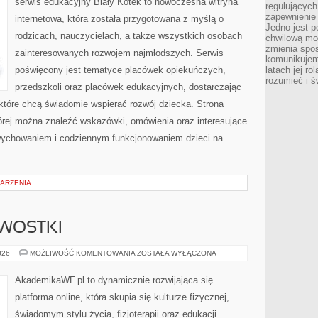
serwis edukacyjny Biały Kotek to nowoczesna witryna
regulujących
zapewnienie 
internetowa, która została przygotowana z myślą o
Jedno jest p
rodzicach, nauczycielach, a także wszystkich osobach
chwilową mod
zmienia spos
zainteresowanych rozwojem najmłodszych. Serwis
komunikujem
poświęcony jest tematyce placówek opiekuńczych,
latach jej ro
rozumieć i ś
przedszkoli oraz placówek edukacyjnych, dostarczając
 które chcą świadomie wspierać rozwój dziecka. Strona
rej można znaleźć wskazówki, omówienia oraz interesujące
wychowaniem i codziennym funkcjonowaniem dzieci na
DARZENIA
AWOSTKI
HISTORIA
026
MOŻLIWOŚĆ KOMENTOWANIA
ZOSTAŁA WYŁĄCZONA
I
CIEKAWOSTKI
AkademikaWF.pl to dynamicznie rozwijająca się
platforma online, która skupia się kulturze fizycznej,
świadomym stylu życia, fizjoterapii oraz edukacji.