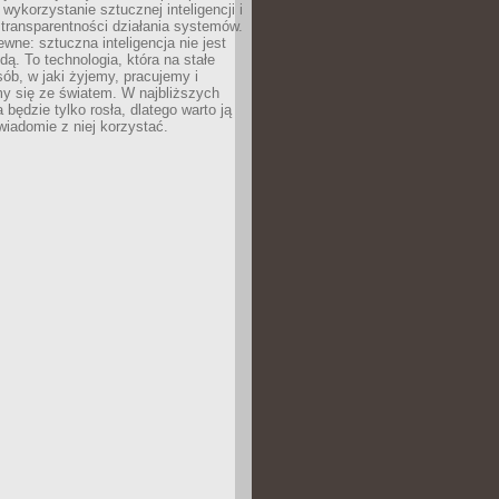
 wykorzystanie sztucznej inteligencji i
transparentności działania systemów.
ewne: sztuczna inteligencja nie jest
ą. To technologia, która na stałe
ób, w jaki żyjemy, pracujemy i
y się ze światem. W najbliższych
la będzie tylko rosła, dlatego warto ją
wiadomie z niej korzystać.