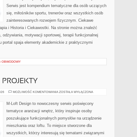
Serwis jest kompendium tematyczne dla osób uczących
się, miłośników sportu, trenerów oraz wszystkich osób
zainteresowanych rozwojem fizycznym. Ciekawe
erapia i Historia i Ciekawostki. Na stronie można znaleźć
, odżywiania, motywacji sportowej, terapii funkcjonalnej
u portal spaja elementy akademickie z praktycznymi
NG OBWODOWY
E PROJEKTY
DIY
026
MOŻLIWOŚĆ KOMENTOWANIA
ZOSTAŁA WYŁĄCZONA
I
KREATYWNE
PROJEKTY
M-Loft Design to nowoczesny serwis poświęcony
tematyce aranżacji wnętrz, który inspiruje osoby
poszukujące funkcjonalnych pomysłów na urządzenie
mieszkania oraz loftu. To miejsce stworzone dla
wszystkich, którzy interesują się tematami związanymi