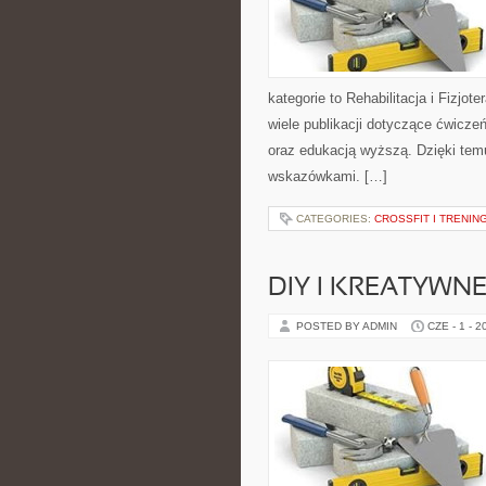
kategorie to Rehabilitacja i Fizjot
wiele publikacji dotyczące ćwiczeń
oraz edukacją wyższą. Dzięki tem
wskazówkami. […]
CATEGORIES:
CROSSFIT I TRENI
DIY I KREATYWN
POSTED BY ADMIN
CZE - 1 - 2