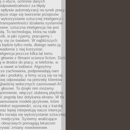
ę o etyce, ochronie danych
odpowiedzialności za błędy
 wpływie automatyzacji na rynek pracy.
jsze staje się tworzenie przepisów
 wykorzystanie sztucznej inteligencji i
transparentności działania systemów.
ewne: sztuczna inteligencja nie jest
ą. To technologia, która na stałe
ób, w jaki żyjemy, pracujemy i
y się ze światem. W najbliższych
la będzie tylko rosła, dlatego warto ją
wiadomie z niej korzystać.
eligencja jeszcze kilka lat temu
 głównie z filmami science fiction. Dziś
 w drodze do pracy, w telefonie, w
 a nawet w lodówce. Algorytmy
asze zachowania, podpowiadają nam
le i produkty, a firmy uczą się na tej
piej odpowiadać na potrzeby klientów.
jbardziej widocznych zastosowań AI
i głosowi. To dzięki nim możemy
pomnienie, włączyć ulubioną playlistę
ć pogodę bez dotykania ekranu. W tle
awansowane modele językowe, które
ntekst wypowiedzi, uczą się z każdej
coraz lepiej interpretują nasze intencje.
o rozwija się wykorzystanie sztucznej
 w medycynie. Systemy analizujące
ń obrazowych pomagają lekarzom
krywać zmiany nowotworowe.