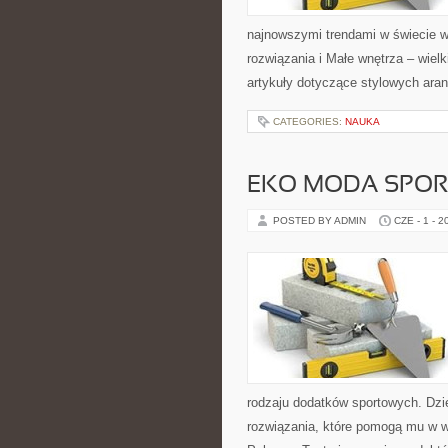
najnowszymi trendami w świecie w
rozwiązania i Małe wnętrza – wiel
artykuły dotyczące stylowych aran
CATEGORIES:
NAUKA
EKO MODA SPO
POSTED BY ADMIN
CZE - 1 - 2
rodzaju dodatków sportowych. Dzi
rozwiązania, które pomogą mu w w