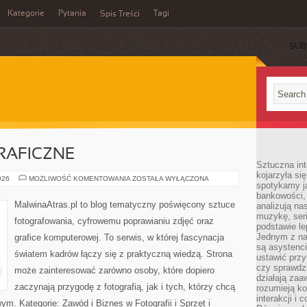
Kategorie
Pytania
Tagi
Spis Treści
SUB
RAFICZNE
Sztuczna int
kojarzyła się
TECHNIKI
026
MOŻLIWOŚĆ KOMENTOWANIA
ZOSTAŁA WYŁĄCZONA
spotykamy ją
FOTOGRAFICZNE
bankowości,
MalwinaAtras.pl to blog tematyczny poświęcony sztuce
analizują n
muzykę, seria
fotografowania, cyfrowemu poprawianiu zdjęć oraz
podstawie le
Jednym z na
grafice komputerowej. To serwis, w której fascynacja
są asystenc
światem kadrów łączy się z praktyczną wiedzą. Strona
ustawić przy
czy sprawdzi
może zainteresować zarówno osoby, które dopiero
działają za
zaczynają przygodę z fotografią, jak i tych, którzy chcą
rozumieją ko
interakcji i 
m. Kategorie: Zawód i Biznes w Fotografii i Sprzęt i