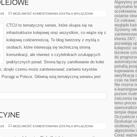
OLEJOWE
Algorytmy pr
optymalne le
oczekiwania 
CIEKAWOSTKI
026
MOŻLIWOŚĆ KOMENTOWANIA
ZOSTAŁA WYŁĄCZONA
ostatnie sło
KOLEJOWE
Co ciekawe, 
wygląda ka
CTCU to tematyczny serwis, które skupia się na
Systemy reko
infrastrukturze kolejowej oraz wszystkim, co wiąże się z
zainteresowa
klienta 24/7
kolejową codziennością. To blog tworzony z myślą o
pozwalają op
osobach, które interesują się techniczną stroną
kolejność se
biznesie szt
komunikacji, ale również o czytelnikach szukających
do prognozo
automatyzac
praktycznych porad. Strona łączy zamiłowanie do kolei
potrafią prz
, dzięki czemu może zainteresować zarówno turystów.
kopiowanie 
weryfikację
 i Pociągi w Polsce. Główną osią tematyczną serwisu jest
czas na bard
Nie można te
e-learningow
poziom trudn
ćwiczenia ta
temu proces 
spersonaliz
tempie dopa
CYJNE
Oczywiście r
Dyskutuje si
osobowych, 
NOWINKI
026
MOŻLIWOŚĆ KOMENTOWANIA
ZOSTAŁA WYŁĄCZONA
EDUKACYJNE
algorytmów i
Coraz ważnie