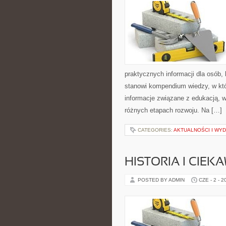
praktycznych informacji dla osób,
stanowi kompendium wiedzy, w któ
informacje związane z edukacją, 
różnych etapach rozwoju. Na […]
CATEGORIES:
AKTUALNOŚCI I WY
HISTORIA I CIEK
POSTED BY ADMIN
CZE - 2 - 2