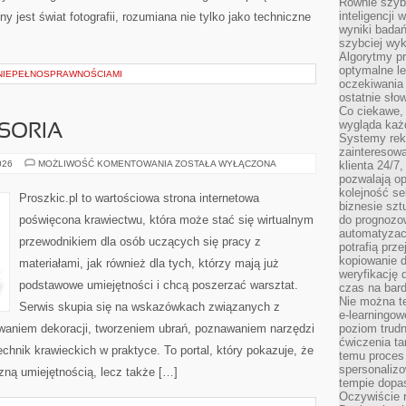
Równie szybk
inteligencji
 jest świat fotografii, rozumiana nie tylko jako techniczne
wyniki bada
szybciej wy
Algorytmy pr
optymalne le
NIEPEŁNOSPRAWNOŚCIAMI
oczekiwania 
ostatnie sło
Co ciekawe, 
wygląda ka
SORIA
Systemy reko
zainteresowa
MASZYNY
026
MOŻLIWOŚĆ KOMENTOWANIA
ZOSTAŁA WYŁĄCZONA
klienta 24/7
I
pozwalają op
AKCESORIA
kolejność se
Proszkic.pl to wartościowa strona internetowa
biznesie szt
poświęcona krawiectwu, która może stać się wirtualnym
do prognozo
automatyzac
przewodnikiem dla osób uczących się pracy z
potrafią prz
kopiowanie 
materiałami, jak również dla tych, którzy mają już
weryfikację
podstawowe umiejętności i chcą poszerzać warsztat.
czas na bard
Nie można te
Serwis skupia się na wskazówkach związanych z
e-learningow
waniem dekoracji, tworzeniem ubrań, poznawaniem narzędzi
poziom trudn
ćwiczenia ta
hnik krawieckich w praktyce. To portal, który pokazuje, że
temu proces 
spersonaliz
zną umiejętnością, lecz także […]
tempie dopa
Oczywiście r