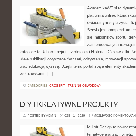
AkademikaWF.pl to dynamic
platforma online, która skup
świadomym stylu życia, fizj
Serwis jest kompendium te
się, miłośników sportu, tre
zainteresowanych rozwoje
kategorie to Rehabilitacja i Fizjoterapia i Historia i Ciekawostki.
wiele publikacji dotyczące ćwiczeń, odżywiania, motywacji sportowe
oraz edukacją wyższą. Dzięki temu portal spaja elementy akadem
wskazówkami. […]
CATEGORIES:
CROSSFIT I TRENING OBWODOWY
DIY I KREATYWNE PROJEKTY
POSTED BY ADMIN
CZE - 1 - 2026
MOŻLIWOŚĆ KOMENTOWAN
M-Loft Design to nowoczes
tematyce aranżacji wnętrz, 