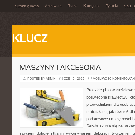
Archiwum
Burza
Kategorie
Pytania
Strona główna
Spis T
KLUCZ
MASZYNY I AKCESORIA
POSTED BY ADMIN
CZE - 5 - 2026
MOŻLIWOŚĆ KOMENTOWAN
Proszkic.pl to wartościowa 
poświęcona krawiectwu, któ
przewodnikiem dla osób uc
materiałami, jak również dla
podstawowe umiejętności i 
Serwis skupia się na wska
szyciem, doborem tkanin, wykonywaniem dekoracji, tworzeniem 