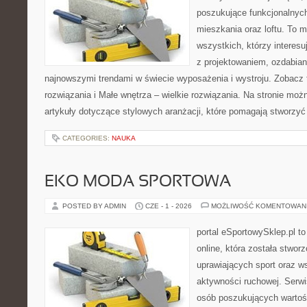
poszukujące funkcjonalnyc
mieszkania oraz loftu. To m
wszystkich, którzy interes
z projektowaniem, ozdabian
najnowszymi trendami w świecie wyposażenia i wystroju. Zobacz 
rozwiązania i Małe wnętrza – wielkie rozwiązania. Na stronie mo
artykuły dotyczące stylowych aranżacji, które pomagają stworzyć
CATEGORIES:
NAUKA
EKO MODA SPORTOWA
POSTED BY ADMIN
CZE - 1 - 2026
MOŻLIWOŚĆ KOMENTOWAN
portal eSportowySklep.pl t
online, która została stwo
uprawiających sport oraz w
aktywności ruchowej. Serwis
osób poszukujących wartoś