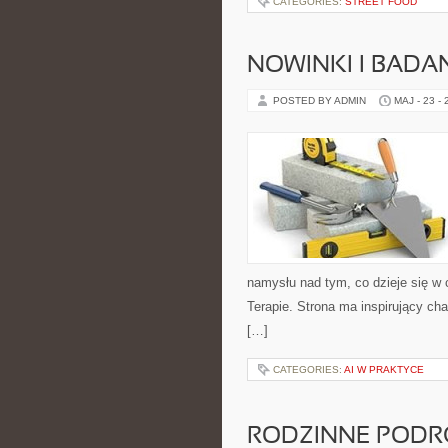
CATEGORIES:
STREET FOOD
NOWINKI I BADA
POSTED BY ADMIN
MAJ - 23 -
namysłu nad tym, co dzieje się w 
Terapie. Strona ma inspirujący ch
[…]
CATEGORIES:
AI W PRAKTYCE
RODZINNE PODR