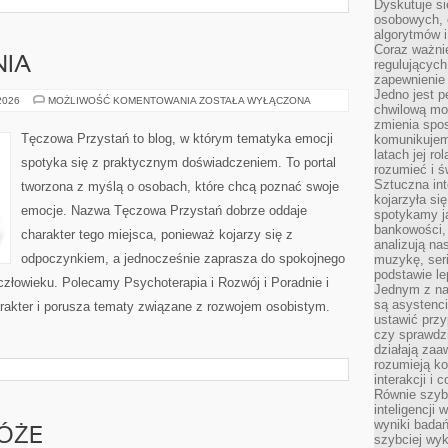
Dyskutuje si
osobowych, 
algorytmów i
Coraz ważnie
NIA
regulujących
zapewnienie 
Jedno jest p
NOWINKI
 2026
MOŻLIWOŚĆ KOMENTOWANIA
ZOSTAŁA WYŁĄCZONA
chwilową mod
I
BADANIA
zmienia spos
Tęczowa Przystań to blog, w którym tematyka emocji
komunikujem
latach jej ro
spotyka się z praktycznym doświadczeniem. To portal
rozumieć i ś
Sztuczna int
tworzona z myślą o osobach, które chcą poznać swoje
kojarzyła się
emocje. Nazwa Tęczowa Przystań dobrze oddaje
spotykamy ją
bankowości,
charakter tego miejsca, ponieważ kojarzy się z
analizują n
odpoczynkiem, a jednocześnie zaprasza do spokojnego
muzykę, seria
podstawie le
człowieku. Polecamy Psychoterapia i Rozwój i Poradnie i
Jednym z na
są asystenc
arakter i porusza tematy związane z rozwojem osobistym.
ustawić przy
czy sprawdzi
działają za
rozumieją ko
interakcji i 
Równie szybk
inteligencji
wyniki bada
ÓŻE
szybciej wy