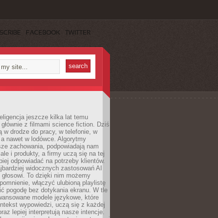
SCRIBE
FACEBOOK
TWITTER
eligencja jeszcze kilka lat temu
 głównie z filmami science fiction. Dziś
 w drodze do pracy, w telefonie, w
 a nawet w lodówce. Algorytmy
asze zachowania, podpowiadają nam
le i produkty, a firmy uczą się na tej
piej odpowiadać na potrzeby klientów.
jbardziej widocznych zastosowań AI
i głosowi. To dzięki nim możemy
pomnienie, włączyć ulubioną playlistę
ć pogodę bez dotykania ekranu. W tle
awansowane modele językowe, które
ntekst wypowiedzi, uczą się z każdej
coraz lepiej interpretują nasze intencje.