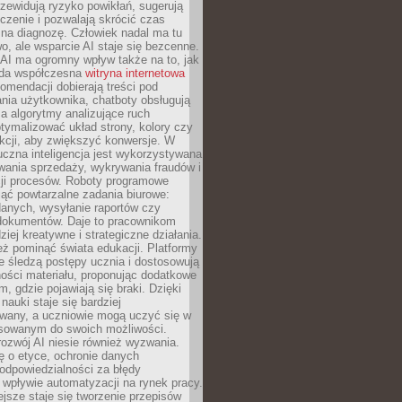
zewidują ryzyko powikłań, sugerują
czenie i pozwalają skrócić czas
na diagnozę. Człowiek nadal ma tu
wo, ale wsparcie AI staje się bezcenne.
AI ma ogromny wpływ także na to, jak
żda współczesna
witryna internetowa
mendacji dobierają treści pod
nia użytkownika, chatboty obsługują
, a algorytmy analizujące ruch
tymalizować układ strony, kolory czy
kcji, aby zwiększyć konwersje. W
uczna inteligencja jest wykorzystywana
wania sprzedaży, wykrywania fraudów i
ji procesów. Roboty programowe
ejąć powtarzalne zadania biurowe:
danych, wysyłanie raportów czy
 dokumentów. Daje to pracownikom
ziej kreatywne i strategiczne działania.
ż pominąć świata edukacji. Platformy
e śledzą postępy ucznia i dostosowują
ości materiału, proponując dodatkowe
m, gdzie pojawiają się braki. Dzięki
nauki staje się bardziej
owany, a uczniowie mogą uczyć się w
sowanym do swoich możliwości.
ozwój AI niesie również wyzwania.
ę o etyce, ochronie danych
odpowiedzialności za błędy
 wpływie automatyzacji na rynek pracy.
jsze staje się tworzenie przepisów