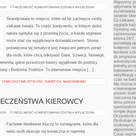
Algorytmy pr
optymalne le
RODZINNE
 2026
MOŻLIWOŚĆ KOMENTOWANIA
ZOSTAŁA WYŁĄCZONA
PODRÓŻE
oczekiwania 
ostatnie sło
Skandynawia to miejsce, które od lat zachwyca osoby
Co ciekawe, 
wygląda ka
ciekawe świata. To część kontynentu, w którym dzika
Systemy reko
natura spotyka się z prostotą życia, a każda wyprawa
zainteresowa
klienta 24/7
może stać się wyjątkowym doświadczeniem. Strona
pozwalają op
kolejność se
poświęcona tej tematyce jest miejscem pełnym porad
biznesie szt
dla osób, które chcą odkrywać Danii, Szwecji, Norwegii,
do prognozo
automatyzac
h terenów, gdzie przestrzeń tworzy wyjątkowe tło podróży.
potrafią prz
giony i Rodzinne Podróże. To internetowe miejsce […]
kopiowanie 
weryfikację
czas na bard
 CYWILIZACYJNE (OTYŁOŚĆ, CUKRZYCA, NADCIŚNIENIE)
Nie można te
e-learningow
poziom trudn
ćwiczenia ta
PIECZEŃSTWA KIEROWCY
temu proces 
spersonaliz
tempie dopa
PORADNIKI
 2026
MOŻLIWOŚĆ KOMENTOWANIA
ZOSTAŁA WYŁĄCZONA
Oczywiście r
BEZPIECZEŃSTWA
KIEROWCY
Dyskutuje si
Fachowe dorabianie kluczy to rozwiązanie, która dla
osobowych, 
algorytmów i
wielu osób okazuje się konieczna w najmniej
Coraz ważnie