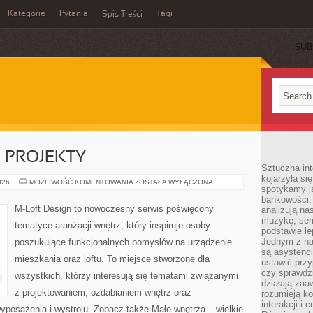
Kategorie
Pytania
Tagi
Spis Treści
SUB
E PROJEKTY
Sztuczna int
kojarzyła się
DIY
026
MOŻLIWOŚĆ KOMENTOWANIA
ZOSTAŁA WYŁĄCZONA
spotykamy ją
I
KREATYWNE
bankowości,
PROJEKTY
M-Loft Design to nowoczesny serwis poświęcony
analizują n
muzykę, seria
tematyce aranżacji wnętrz, który inspiruje osoby
podstawie le
Jednym z na
poszukujące funkcjonalnych pomysłów na urządzenie
są asystenc
mieszkania oraz loftu. To miejsce stworzone dla
ustawić przy
czy sprawdzi
wszystkich, którzy interesują się tematami związanymi
działają za
z projektowaniem, ozdabianiem wnętrz oraz
rozumieją ko
interakcji i 
yposażenia i wystroju. Zobacz także Małe wnętrza – wielkie