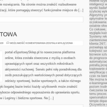
Równie szybk
inteligencji
kie rozwiązania. Na stronie można znaleźć rozbudowane
wyniki bada
żacji, które pomagają stworzyć funkcjonalne miejsce do […]
szybciej wy
Algorytmy pr
optymalne le
oczekiwania 
ostatnie sło
Co ciekawe, 
wygląda ka
RTOWA
Systemy reko
zainteresowa
EKO
026
MOŻLIWOŚĆ KOMENTOWANIA
ZOSTAŁA WYŁĄCZONA
klienta 24/7
MODA
pozwalają op
SPORTOWA
kolejność se
portal eSportowySklep.pl to nowoczesna platforma
biznesie szt
online, która została stworzona z myślą o osobach
do prognozo
automatyzac
uprawiających sport oraz wszystkich miłośnikach
potrafią prz
kopiowanie 
aktywności ruchowej. Serwis pełni rolę poradnikową dla
weryfikację
osób poszukujących wartościowych porad dotyczących
czas na bard
Nie można te
odzieży sportowej, butów sportowych, a także różnego
e-learningow
ęki bogatej bazie treści każdy użytkownik może znaleźć
poziom trudn
ćwiczenia ta
yborze odpowiedniego wyposażenia do uprawiania sportu.
temu proces 
spersonaliz
w i Leginsy i bielizna sportowa. Na […]
tempie dopa
Oczywiście r