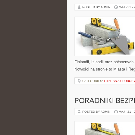
POSTED BY ADMIN
MAJ - 21 -
Finlandii, Islandii oraz północnyc
Nowości na stronie to Miasta i Re
CATEGORIES:
FITNESS A CHOROBY
PORADNIKI BEZ
POSTED BY ADMIN
MAJ - 21 -