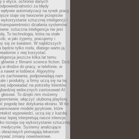
ę o etyce, ochronie danych
odpowiedzialności za błędy
 wpływie automatyzacji na rynek pracy.
jsze staje się tworzenie przepisów
 wykorzystanie sztucznej inteligencji i
transparentności działania systemów.
ewne: sztuczna inteligencja nie jest
ą. To technologia, która na stałe
ób, w jaki żyjemy, pracujemy i
y się ze światem. W najbliższych
la będzie tylko rosła, dlatego warto ją
wiadomie z niej korzystać.
eligencja jeszcze kilka lat temu
 głównie z filmami science fiction. Dziś
 w drodze do pracy, w telefonie, w
 a nawet w lodówce. Algorytmy
asze zachowania, podpowiadają nam
le i produkty, a firmy uczą się na tej
piej odpowiadać na potrzeby klientów.
jbardziej widocznych zastosowań AI
i głosowi. To dzięki nim możemy
pomnienie, włączyć ulubioną playlistę
ć pogodę bez dotykania ekranu. W tle
awansowane modele językowe, które
ntekst wypowiedzi, uczą się z każdej
coraz lepiej interpretują nasze intencje.
o rozwija się wykorzystanie sztucznej
 w medycynie. Systemy analizujące
ń obrazowych pomagają lekarzom
krywać zmiany nowotworowe.