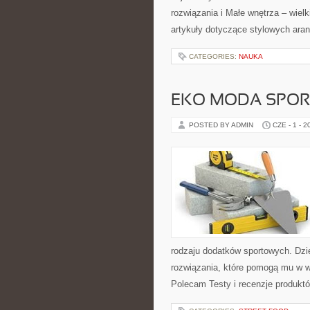
rozwiązania i Małe wnętrza – wiel
artykuły dotyczące stylowych aran
CATEGORIES:
NAUKA
EKO MODA SPO
POSTED BY ADMIN
CZE - 1 - 2
rodzaju dodatków sportowych. Dzi
rozwiązania, które pomogą mu w w
Polecam Testy i recenzje produktó