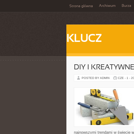
Archiwum
Burza
Strona główna
KLUCZ
DIY I KREATYWN
POSTED BY ADMIN
CZE - 1 - 2
najnowszymi trendami w świecie w