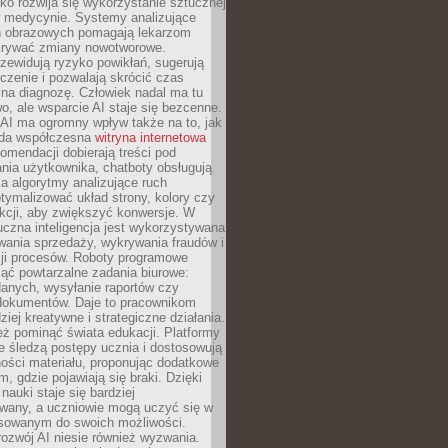
o rozwija się wykorzystanie sztucznej
 w medycynie. Systemy analizujące
ń obrazowych pomagają lekarzom
krywać zmiany nowotworowe.
zewidują ryzyko powikłań, sugerują
czenie i pozwalają skrócić czas
na diagnozę. Człowiek nadal ma tu
wo, ale wsparcie AI staje się bezcenne.
AI ma ogromny wpływ także na to, jak
żda współczesna
witryna internetowa
mendacji dobierają treści pod
nia użytkownika, chatboty obsługują
, a algorytmy analizujące ruch
tymalizować układ strony, kolory czy
kcji, aby zwiększyć konwersje. W
uczna inteligencja jest wykorzystywana
wania sprzedaży, wykrywania fraudów i
ji procesów. Roboty programowe
ejąć powtarzalne zadania biurowe:
danych, wysyłanie raportów czy
 dokumentów. Daje to pracownikom
ziej kreatywne i strategiczne działania.
ż pominąć świata edukacji. Platformy
e śledzą postępy ucznia i dostosowują
ości materiału, proponując dodatkowe
m, gdzie pojawiają się braki. Dzięki
nauki staje się bardziej
owany, a uczniowie mogą uczyć się w
sowanym do swoich możliwości.
ozwój AI niesie również wyzwania.