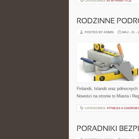
CATEGORIES:
AI W PRAKTYCE
RODZINNE PODR
POSTED BY ADMIN
MAJ - 21 -
Finlandii, Islandii oraz północnyc
Nowości na stronie to Miasta i Re
CATEGORIES:
FITNESS A CHOROBY
PORADNIKI BEZ