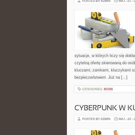
POSTED BY ADMIN
MAJ - 21 -
sytuacje, w których liczy się dok
czytelną ofertę skierowaną do osó
kluczami, zamkami, kluczykami 
bezpieczeństwem. Już na […]
CATEGORIES:
BONN
CYBERPUNK W K
POSTED BY ADMIN
MAJ - 20 -