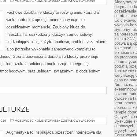
PORADNIKI
 2026
MOŻLIWOŚĆ KOMENTOWANIA
ZOSTAŁA WYŁĄCZONA
Algorytmy pr
BEZPIECZEŃSTWA
optymalne le
KIEROWCY
oczekiwania 
Fachowe dorabianie kluczy to rozwiązanie, która dla
ostatnie sło
wielu osób okazuje się konieczna w najmniej
Co ciekawe, 
wygląda ka
oczekiwanym momencie. Zgubiony klucz do
Systemy reko
zainteresowa
mieszkania, uszkodzony kluczyk samochodowy,
klienta 24/7
niedziałający pilot, zużyta obudowa, problem z zamkiem
pozwalają op
kolejność se
albo potrzeba wykonania zapasowego kompletu to
biznesie szt
ładność. Strona poświęcona dorabianiu kluczy prezentuje
do prognozo
automatyzac
b, które szukają solidnego punktu zajmującego się
potrafią prz
kopiowanie 
samochodowymi oraz usługami związanymi z codziennym
weryfikację
czas na bard
Nie można te
e-learningow
poziom trudn
ćwiczenia ta
temu proces 
spersonaliz
ULTURZE
tempie dopa
Oczywiście r
CYBERPUNK
 2026
MOŻLIWOŚĆ KOMENTOWANIA
ZOSTAŁA WYŁĄCZONA
Dyskutuje si
W
osobowych, 
KULTURZE
algorytmów i
Augmentyka to inspirująca przestrzeń internetowa dla
Coraz ważnie