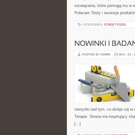
rozwiązania, które pomogą mu w w
Polecam Testy i recenzje produktó
CATEGORIES:
STREET FOOD
NOWINKI I BADA
POSTED BY ADMIN
MAJ - 23 -
namysłu nad tym, co dzieje się w 
Terapie. Strona ma inspirujący ch
[…]