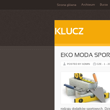
Archiwum
Burza
Strona główna
KLUCZ
EKO MODA SPO
POSTED BY ADMIN
CZE - 1 - 2
rodzaju dodatków sportowych. Dzi