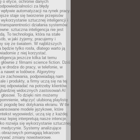
ę o etyce, ochronie danych
odpowiedzialności za błędy
 wpływie automatyzacji na rynek pracy.
jsze staje się tworzenie przepisów
 wykorzystanie sztucznej inteligencji i
transparentności działania systemów.
ewne: sztuczna inteligencja nie jest
ą. To technologia, która na stałe
ób, w jaki żyjemy, pracujemy i
y się ze światem. W najbliższych
la będzie tylko rosła, dlatego warto ją
wiadomie z niej korzystać.
eligencja jeszcze kilka lat temu
 głównie z filmami science fiction. Dziś
 w drodze do pracy, w telefonie, w
 a nawet w lodówce. Algorytmy
asze zachowania, podpowiadają nam
le i produkty, a firmy uczą się na tej
piej odpowiadać na potrzeby klientów.
jbardziej widocznych zastosowań AI
i głosowi. To dzięki nim możemy
pomnienie, włączyć ulubioną playlistę
ć pogodę bez dotykania ekranu. W tle
awansowane modele językowe, które
ntekst wypowiedzi, uczą się z każdej
coraz lepiej interpretują nasze intencje.
o rozwija się wykorzystanie sztucznej
 w medycynie. Systemy analizujące
ń obrazowych pomagają lekarzom
krywać zmiany nowotworowe.