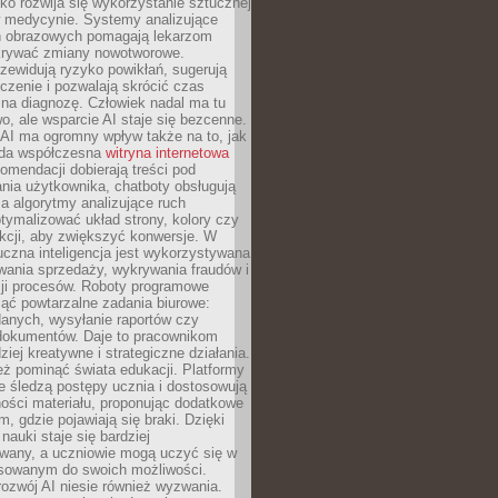
o rozwija się wykorzystanie sztucznej
 w medycynie. Systemy analizujące
ń obrazowych pomagają lekarzom
krywać zmiany nowotworowe.
zewidują ryzyko powikłań, sugerują
czenie i pozwalają skrócić czas
na diagnozę. Człowiek nadal ma tu
wo, ale wsparcie AI staje się bezcenne.
AI ma ogromny wpływ także na to, jak
żda współczesna
witryna internetowa
mendacji dobierają treści pod
nia użytkownika, chatboty obsługują
, a algorytmy analizujące ruch
tymalizować układ strony, kolory czy
kcji, aby zwiększyć konwersje. W
uczna inteligencja jest wykorzystywana
wania sprzedaży, wykrywania fraudów i
ji procesów. Roboty programowe
ejąć powtarzalne zadania biurowe:
danych, wysyłanie raportów czy
 dokumentów. Daje to pracownikom
ziej kreatywne i strategiczne działania.
ż pominąć świata edukacji. Platformy
e śledzą postępy ucznia i dostosowują
ości materiału, proponując dodatkowe
m, gdzie pojawiają się braki. Dzięki
nauki staje się bardziej
owany, a uczniowie mogą uczyć się w
sowanym do swoich możliwości.
ozwój AI niesie również wyzwania.