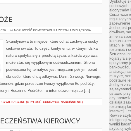
Dyskutuje si
osobowych, 
algorytmów i
Coraz ważnie
regulujących
ÓŻE
zapewnienie 
Jedno jest p
RODZINNE
 2026
MOŻLIWOŚĆ KOMENTOWANIA
ZOSTAŁA WYŁĄCZONA
chwilową mod
PODRÓŻE
zmienia spos
komunikujem
Skandynawia to miejsce, które od lat zachwyca osoby
latach jej ro
ciekawe świata. To część kontynentu, w którym dzika
rozumieć i ś
Sztuczna int
natura spotyka się z prostotą życia, a każda wyprawa
kojarzyła się
może stać się wyjątkowym doświadczeniem. Strona
spotykamy ją
bankowości,
poświęcona tej tematyce jest miejscem pełnym porad
analizują n
muzykę, seria
dla osób, które chcą odkrywać Danii, Szwecji, Norwegii,
podstawie le
h terenów, gdzie przestrzeń tworzy wyjątkowe tło podróży.
Jednym z na
są asystenc
giony i Rodzinne Podróże. To internetowe miejsce […]
ustawić przy
czy sprawdzi
działają za
 CYWILIZACYJNE (OTYŁOŚĆ, CUKRZYCA, NADCIŚNIENIE)
rozumieją ko
interakcji i 
Równie szybk
inteligencji
PIECZEŃSTWA KIEROWCY
wyniki bada
szybciej wy