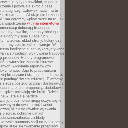
zewidują ryzyko powikłań, sugerują
czenie i pozwalają skrócić czas
na diagnozę. Człowiek nadal ma tu
wo, ale wsparcie AI staje się bezcenne.
AI ma ogromny wpływ także na to, jak
żda współczesna
witryna internetowa
mendacji dobierają treści pod
nia użytkownika, chatboty obsługują
, a algorytmy analizujące ruch
tymalizować układ strony, kolory czy
kcji, aby zwiększyć konwersje. W
uczna inteligencja jest wykorzystywana
wania sprzedaży, wykrywania fraudów i
ji procesów. Roboty programowe
ejąć powtarzalne zadania biurowe:
danych, wysyłanie raportów czy
 dokumentów. Daje to pracownikom
ziej kreatywne i strategiczne działania.
ż pominąć świata edukacji. Platformy
e śledzą postępy ucznia i dostosowują
ości materiału, proponując dodatkowe
m, gdzie pojawiają się braki. Dzięki
nauki staje się bardziej
owany, a uczniowie mogą uczyć się w
sowanym do swoich możliwości.
ozwój AI niesie również wyzwania.
ę o etyce, ochronie danych
odpowiedzialności za błędy
 wpływie automatyzacji na rynek pracy.
jsze staje się tworzenie przepisów