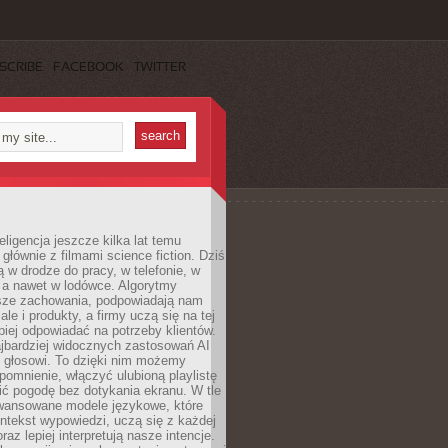
SCRIBE
FACEBOOK
TWITTER
eligencja jeszcze kilka lat temu
 głównie z filmami science fiction. Dziś
 w drodze do pracy, w telefonie, w
 a nawet w lodówce. Algorytmy
asze zachowania, podpowiadają nam
le i produkty, a firmy uczą się na tej
piej odpowiadać na potrzeby klientów.
jbardziej widocznych zastosowań AI
i głosowi. To dzięki nim możemy
pomnienie, włączyć ulubioną playlistę
ć pogodę bez dotykania ekranu. W tle
awansowane modele językowe, które
ntekst wypowiedzi, uczą się z każdej
coraz lepiej interpretują nasze intencje.