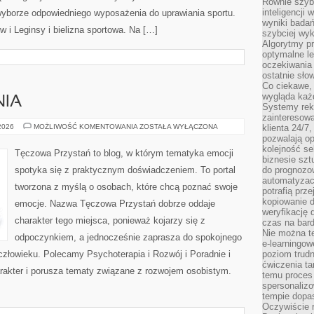
Równie szybk
inteligencji
yborze odpowiedniego wyposażenia do uprawiania sportu.
wyniki bada
w i Leginsy i bielizna sportowa. Na […]
szybciej wy
Algorytmy pr
optymalne le
oczekiwania 
ostatnie sło
Co ciekawe, 
wygląda ka
NIA
Systemy reko
zainteresowa
NOWINKI
 2026
MOŻLIWOŚĆ KOMENTOWANIA
ZOSTAŁA WYŁĄCZONA
klienta 24/7
I
pozwalają op
BADANIA
kolejność se
Tęczowa Przystań to blog, w którym tematyka emocji
biznesie szt
spotyka się z praktycznym doświadczeniem. To portal
do prognozo
automatyzac
tworzona z myślą o osobach, które chcą poznać swoje
potrafią prz
kopiowanie 
emocje. Nazwa Tęczowa Przystań dobrze oddaje
weryfikację
charakter tego miejsca, ponieważ kojarzy się z
czas na bard
Nie można te
odpoczynkiem, a jednocześnie zaprasza do spokojnego
e-learningow
człowieku. Polecamy Psychoterapia i Rozwój i Poradnie i
poziom trudn
ćwiczenia ta
arakter i porusza tematy związane z rozwojem osobistym.
temu proces 
spersonaliz
tempie dopa
Oczywiście r