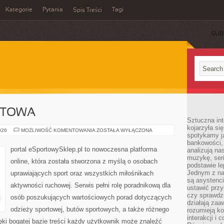
Kategorie
Pytania
Tagi
Spis Treści
SUB
RTOWA
Sztuczna int
kojarzyła się
EKO
026
MOŻLIWOŚĆ KOMENTOWANIA
ZOSTAŁA WYŁĄCZONA
spotykamy ją
MODA
SPORTOWA
bankowości,
portal eSportowySklep.pl to nowoczesna platforma
analizują n
muzykę, seria
online, która została stworzona z myślą o osobach
podstawie le
Jednym z na
uprawiających sport oraz wszystkich miłośnikach
są asystenc
aktywności ruchowej. Serwis pełni rolę poradnikową dla
ustawić przy
czy sprawdzi
osób poszukujących wartościowych porad dotyczących
działają za
odzieży sportowej, butów sportowych, a także różnego
rozumieją ko
interakcji i 
ęki bogatej bazie treści każdy użytkownik może znaleźć