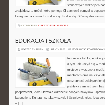
słonecznych wakacjach n
znajdziesz tu treści, które pomogą Ci zamienić pomysł w dopas
kategorie na stronie to Pod wodą i Pod wodą. Główną ideą serwis
CATEGORIES:
CIEKAWOSTKI I HISTORIA
EDUKACJA I SZKOŁA
POSTED BY ADMIN
LUT - 7 - 2026
MOŻLIWOŚĆ KOMENTOWAN
ten serwis to blog edukacyj
o tym, jak uczyć się w mode
miejsce stworzone z myślą
mentorach oraz nauczyciel
codzienność zdalnych lekcji.
praktyka zamiast teorii bez
podpowiedzi, które ułatwiają wdrożenie dobrych nawyków i spraw
kategorie to Kultura i sztuka w szkole i Uczniowski głos. Idea ser
w […]