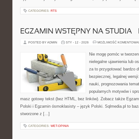
CATEGORIES:
RTS
EGZAMIN WSTĘPNY NA STUDIA – 
POSTED BY ADMIN
STY - 12 - 2026
MOŻLIWOŚĆ KOMENTOWA
Nie mogę pomóc w tworzeniu
nielegalne ujawnienia lub 
za to przygotować bardzo d
bezpiecznej, legalnej wersj
nauki, prognozowania tema
popularnych motywów i spr
masz gotowy tekst (bez HTML, bez linków). Zobacz także Egzami
Polski i Egzamin ósmoklasisty – język Polski. Sqlmedia.pl to ba
stworzone z […]
CATEGORIES:
WET-OPINIA