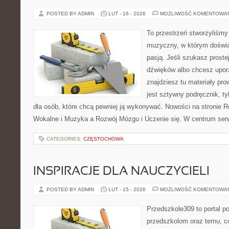
POSTED BY ADMIN
LUT - 16 - 2026
MOŻLIWOŚĆ KOMENTOWA
To przestrzeń stworzyliśmy
muzyczny, w którym doświa
pasją. Jeśli szukasz proste
dźwięków albo chcesz upo
znajdziesz tu materiały pro
jest sztywny podręcznik, t
dla osób, które chcą pewniej ją wykonywać. Nowości na stronie R
Wokalne i Muzyka a Rozwój Mózgu i Uczenie się. W centrum ser
CATEGORIES:
CZĘSTOCHOWA
INSPIRACJE DLA NAUCZYCIELI
POSTED BY ADMIN
LUT - 15 - 2026
MOŻLIWOŚĆ KOMENTOWA
Przedszkole309 to portal 
przedszkolom oraz temu, c