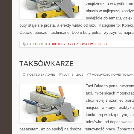
znajdziesz tu wszystko, co 
obuwia w najlepszej kondyc
podejście do tematu, dzięk
buty staje się prosta, a efekty widać od razu. Kategorie to: Kolekc
Obuwie robocze i techniczne. Dobre buty potrafi wytrzymać napr
CATEGORIES:
AGROTURYSTYKA Z JOGĄ I WELLNESS
TAKSÓWKARZE
POSTED BY ADMIN
LUT - 3 - 2026
MOŻLIWOŚĆ KOMENTOWAN
Taxi Drive to portal tworz
taxi, miłośnikach motoryzac
chcą lepiej zrozumieć branż
miejsce, w którym praktyka 
konkretną wiedzą o tym, ja
taksówka: od dopasowania p
pasażerem, aż po spokój na drodze i rentowność pracy. Zobacz ta