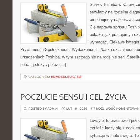
Serwis Toshiba w Katowicac
stawiamy na rzetelną diagn
proponujemy najlepszą ście
Cię naprawa sprzętu Toshib
pokaże, jak pracujemy i cz
wymagać. Ciekawe kategori
Prywatność i Społeczność i Wydarzenia IT. Nasza działalność kon
urządzeniach Toshiba, w tym szczególnie na rodzinie serii Satel
potrafią służyć przez […]
CATEGORIES:
HOMOSEKSUALIZM
POCZUCIE SENSU I CEL ŻYCIA
POSTED BY ADMIN
LUT - 6 - 2026
MOŻLIWOŚĆ KOMENTOWAN
Lovsy.pl to przestrzeń peł
czułość łączy się z codzien
sytuacje w małe święto. To 