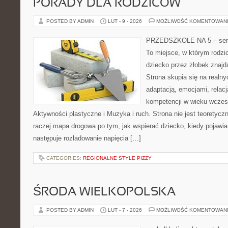
PORADY DLA RODZICÓW
POSTED BY ADMIN
LUT - 9 - 2026
MOŻLIWOŚĆ KOMENTOWAN
PRZEDSZKOLE NA 5 – serwi
To miejsce, w którym rodzi
dziecko przez żłobek znajdą
Strona skupia się na realn
adaptacją, emocjami, rela
kompetencji w wieku wcze
Aktywności plastyczne i Muzyka i ruch. Strona nie jest teoretyc
raczej mapa drogowa po tym, jak wspierać dziecko, kiedy pojawia
następuje rozładowanie napięcia […]
CATEGORIES:
REGIONALNE STYLE PIZZY
ŚRODA WIELKOPOLSKA
POSTED BY ADMIN
LUT - 7 - 2026
MOŻLIWOŚĆ KOMENTOWAN