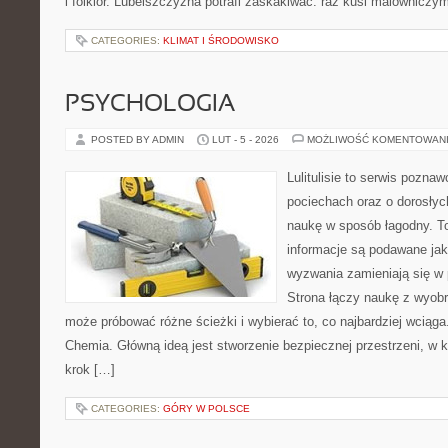
i folklor. Lubelszczyzna potrafi zaskakiwać: raz kusi malownicz
CATEGORIES:
KLIMAT I ŚRODOWISKO
PSYCHOLOGIA
POSTED BY ADMIN
LUT - 5 - 2026
MOŻLIWOŚĆ KOMENTOWAN
Lulitulisie to serwis pozna
pociechach oraz o dorosły
naukę w sposób łagodny. T
informacje są podawane jak
wyzwania zamieniają się w
Strona łączy naukę z wyobr
może próbować różne ścieżki i wybierać to, co najbardziej wciąg
Chemia. Główną ideą jest stworzenie bezpiecznej przestrzeni, w 
krok […]
CATEGORIES:
GÓRY W POLSCE