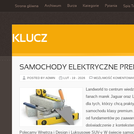
Archiwum
Burza
Kategorie
Pytania
Strona główna
Spis T
KLUCZ
SAMOCHODY ELEKTRYCZNE PRE
POSTED BY ADMIN
LUT - 19 - 2026
MOŻLIWOŚĆ KOMENTOWA
Landworld to centrum wied
fanach marek Jaguar oraz L
dla tych, którzy chcą prakt
samochodu klasy premium. 
od fundamentów po zaawan
doświadczenie z kontekstem
Polecamy Wnętrza i Design i Luksusowe SUV-y W świecie samoc