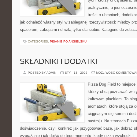
tych, którzy chcą ubierać s
praktycznie, a jednocześnie
treści o ubraniach, dodatkac
jak odnaleźć własny styl w zabieganej rzeczywistości: między pr
spacerem, zakupami i chwilą tylko dla siebie. Kategorie do zobac
CATEGORIES:
PISANIE PO ANGIELSKU
SKŁADNIKI I DODATKI
POSTED BY ADMIN
STY - 13 - 2026
MOŻLIWOŚĆ KOMENTOWA
Pizza Dog Field to miejsce 
którzy chcą poznawać wszy
kultowym plackiem. To blog 
aromatach, które stoją za 
ciągnącym się serem i do
nastroju. Na stronach Pizza
doświadczenie, czyli konkret: jak przygotować bazę, jak dobrać sk
wyprażanie i jak dojść do tego momentu, kiedy pizza wychodzi [