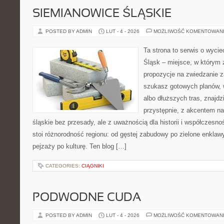
SIEMIANOWICE ŚLĄSKIE
POSTED BY ADMIN
LUT - 4 - 2026
MOŻLIWOŚĆ KOMENTOWAN
Ta strona to serwis o wyc
Śląsk – miejsce, w którym 
propozycje na zwiedzanie za
szukasz gotowych planów,
albo dłuższych tras, znajdz
przystępnie, z akcentem n
śląskie bez przesady, ale z uważnością dla historii i współczesn
stoi różnorodność regionu: od gęstej zabudowy po zielone enklawy
pejzaży po kulturę. Ten blog […]
CATEGORIES:
CIĄGNIKI
PODWODNE CUDA
POSTED BY ADMIN
LUT - 4 - 2026
MOŻLIWOŚĆ KOMENTOWAN