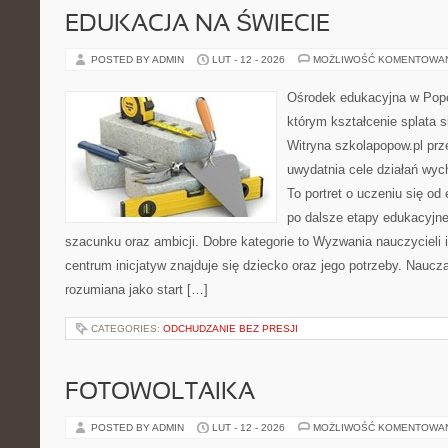
EDUKACJA NA ŚWIECIE
POSTED BY ADMIN
LUT - 12 - 2026
MOŻLIWOŚĆ KOMENTOWA
Ośrodek edukacyjna w Popo
którym kształcenie splata s
Witryna szkolapopow.pl prz
uwydatnia cele działań w
To portret o uczeniu się o
po dalsze etapy edukacyjn
szacunku oraz ambicji. Dobre kategorie to Wyzwania nauczycieli 
centrum inicjatyw znajduje się dziecko oraz jego potrzeby. Naucz
rozumiana jako start […]
CATEGORIES:
ODCHUDZANIE BEZ PRESJI
FOTOWOLTAIKA
POSTED BY ADMIN
LUT - 12 - 2026
MOŻLIWOŚĆ KOMENTOWA