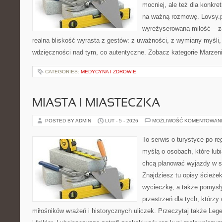
mocniej, ale też dla konkre
na ważną rozmowę. Lovsy.pl
wyreżyserowaną miłość – z
realna bliskość wyrasta z gestów: z uważności, z wymiany myśli,
wdzięczności nad tym, co autentyczne. Zobacz kategorie Marzeni
CATEGORIES:
MEDYCYNA I ZDROWIE
MIASTA I MIASTECZKA
POSTED BY ADMIN
LUT - 5 - 2026
MOŻLIWOŚĆ KOMENTOWAN
To serwis o turystyce po re
myślą o osobach, które lubi
chcą planować wyjazdy w 
Znajdziesz tu opisy ścieżek
wycieczkę, a także pomysły
przestrzeń dla tych, którzy 
miłośników wrażeń i historycznych uliczek. Przeczytaj także Lege