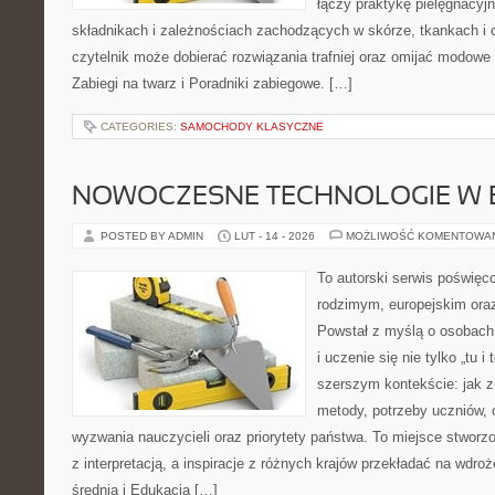
łączy praktykę pielęgnacyj
składnikach i zależnościach zachodzących w skórze, tkankach i 
czytelnik może dobierać rozwiązania trafniej oraz omijać modowe 
Zabiegi na twarz i Poradniki zabiegowe. […]
CATEGORIES:
SAMOCHODY KLASYCZNE
NOWOCZESNE TECHNOLOGIE W 
POSTED BY ADMIN
LUT - 14 - 2026
MOŻLIWOŚĆ KOMENTOWA
To autorski serwis poświęco
rodzimym, europejskim or
Powstał z myślą o osobach,
i uczenie się nie tylko „tu i
szerszym kontekście: jak z
metody, potrzeby uczniów, 
wyzwania nauczycieli oraz priorytety państwa. To miejsce stworzo
z interpretacją, a inspiracje z różnych krajów przekładać na wdr
średnia i Edukacja […]