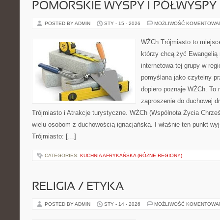
POMORSKIE WYSPY I PÓŁWYSPY
POSTED BY ADMIN
STY - 15 - 2026
MOŻLIWOŚĆ KOMENTOWA
WŻCh Trójmiasto to miejsce
którzy chcą żyć Ewangelią 
internetowa tej grupy w regi
pomyślana jako czytelny pr
dopiero poznaje WŻCh. To ni
zaproszenie do duchowej dr
Trójmiasto i Atrakcje turystyczne. WŻCh (Wspólnota Życia Chrześ
wielu osobom z duchowością ignacjańską. I właśnie ten punkt wy
Trójmiasto: […]
CATEGORIES:
KUCHNIA AFRYKAŃSKA (RÓŻNE REGIONY)
RELIGIA / ETYKA
POSTED BY ADMIN
STY - 14 - 2026
MOŻLIWOŚĆ KOMENTOWA