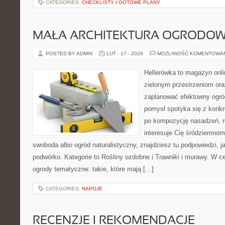
CATEGORIES:
CHECKLISTY I GOTOWE PLANY
MAŁA ARCHITEKTURA OGRODO
POSTED BY ADMIN
LUT - 17 - 2026
MOŻLIWOŚĆ KOMENTOWA
Hellerówka to magazyn onl
zielonym przestrzeniom or
zaplanować efektowny ogró
pomysł spotyka się z konk
po kompozycję nasadzeń, ro
interesuje Cię śródziemnom
swoboda albo ogród naturalistyczny, znajdziesz tu podpowiedzi, j
podwórko. Kategorie to Rośliny ozdobne i Trawniki i murawy. W c
ogrody tematyczne: takie, które mają […]
CATEGORIES:
NAPOJE
RECENZJE I REKOMENDACJE