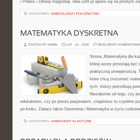
i Pilates i zdrowy kręgosłup. Idea o2fit.pl opiera się na prostym z
CATEGORIES:
GINEKOLOGIA I POŁOŻNICTWO
MATEMATYKA DYSKRETNA
POSTED BY ADMIN
LUT - 10 - 2026
MOŻLIWOŚĆ KOMENTOWA
Strona „Matematyka dla każ
której wzory przestają być 
praktyczną umiejętnością. 
które chcą zrozumieć mate
tych, którzy potrzebują pow
Niezależnie od tego, czy je
edukatorem, czy po prostu pasjonatem, znajdziesz tu czytelne pr
po kroku. Zobacz także Geometria i Matematyka w życiu codzien
CATEGORIES:
SAMOCHODY KLASYCZNE