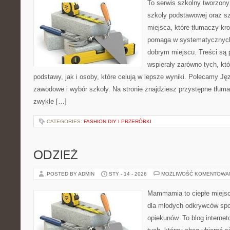
To serwis szkolny tworzony
szkoły podstawowej oraz sz
miejsca, które tłumaczy kro
pomaga w systematycznych
dobrym miejscu. Treści są 
wspierały zarówno tych, kt
podstawy, jak i osoby, które celują w lepsze wyniki. Polecamy Ję
zawodowe i wybór szkoły. Na stronie znajdziesz przystępne tłuma
zwykle […]
CATEGORIES:
FASHION DIY I PRZERÓBKI
ODZIEŻ
POSTED BY ADMIN
STY - 14 - 2026
MOŻLIWOŚĆ KOMENTOWA
Mammamia to ciepłe miejsc
dla młodych odkrywców spo
opiekunów. To blog interne