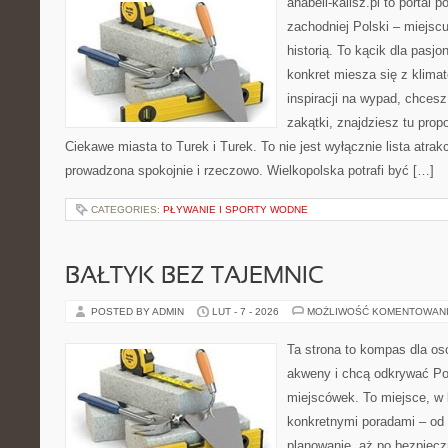
anabell-kalisz.pl to portal
zachodniej Polski – miejscu
historią. To kącik dla pasj
konkret miesza się z klima
inspiracji na wypad, chces
zakątki, znajdziesz tu prop
Ciekawe miasta to Turek i Turek. To nie jest wyłącznie lista atrakc
prowadzona spokojnie i rzeczowo. Wielkopolska potrafi być […]
CATEGORIES:
PŁYWANIE I SPORTY WODNE
BAŁTYK BEZ TAJEMNIC
POSTED BY ADMIN
LUT - 7 - 2026
MOŻLIWOŚĆ KOMENTOWAN
Ta strona to kompas dla os
akweny i chcą odkrywać Po
miejscówek. To miejsce, w 
konkretnymi poradami – od 
planowanie, aż po bezpiecz