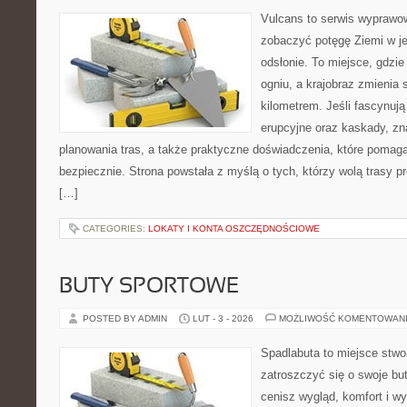
Vulcans to serwis wyprawow
zobaczyć potęgę Ziemi w jej
odsłonie. To miejsce, gdzie 
ogniu, a krajobraz zmienia
kilometrem. Jeśli fascynują
erupcyjne oraz kaskady, zn
planowania tras, a także praktyczne doświadczenia, które pomag
bezpiecznie. Strona powstała z myślą o tych, którzy wolą trasy 
[…]
CATEGORIES:
LOKATY I KONTA OSZCZĘDNOŚCIOWE
BUTY SPORTOWE
POSTED BY ADMIN
LUT - 3 - 2026
MOŻLIWOŚĆ KOMENTOWAN
Spadlabuta to miejsce stwo
zatroszczyć się o swoje bu
cenisz wygląd, komfort i wy