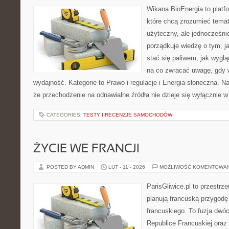
Wikana BioEnergia to platf
które chcą zrozumieć temat
użyteczny, ale jednocześni
porządkuje wiedzę o tym, j
stać się paliwem, jak wyglą
na co zwracać uwagę, gdy 
wydajność. Kategorie to Prawo i regulacje i Energia słoneczna. Na
że przechodzenie na odnawialne źródła nie dzieje się wyłącznie w
CATEGORIES:
TESTY I RECENZJE SAMOCHODÓW
ŻYCIE WE FRANCJI
POSTED BY ADMIN
LUT - 11 - 2026
MOŻLIWOŚĆ KOMENTOWA
ParisGliwice.pl to przestrz
planują francuską przygodę
francuskiego. To fuzja dwó
Republice Francuskiej oraz 