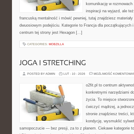
komunikację w rozmowach z
inspiracji na wyjazd, ale t
francuską mentalność i mówić pewniej, tutaj znajdziesz materiał
dwuosiowym podejściu. Kategorie to Francja dla początkujących 
centrum tej strony jest Hexagon […]
CATEGORIES:
MOBZILLA
JOGA I STRETCHING
POSTED BY ADMIN
LUT - 10 - 2026
MOŻLIWOŚĆ KOMENTOWA
o2fit.pl to centrum aktywno
konkretnymi narzędziami do
życia. To miejsce stworzon
ćwiczyć mądrzej, a jednocz
stronie znajdziesz treści, 
kondycję, wysmuklić sylwet
samopoczucie — bez presji, za to z planem. Ciekawe kategorie to