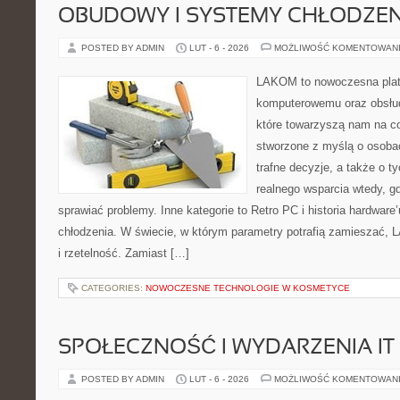
OBUDOWY I SYSTEMY CHŁODZEN
POSTED BY ADMIN
LUT - 6 - 2026
MOŻLIWOŚĆ KOMENTOWAN
LAKOM to nowoczesna plat
komputerowemu oraz obsłud
które towarzyszą nam na co
stworzone z myślą o osoba
trafne decyzje, a także o ty
realnego wsparcia wtedy, 
sprawiać problemy. Inne kategorie to Retro PC i historia hardwar
chłodzenia. W świecie, w którym parametry potrafią zamieszać,
i rzetelność. Zamiast […]
CATEGORIES:
NOWOCZESNE TECHNOLOGIE W KOSMETYCE
SPOŁECZNOŚĆ I WYDARZENIA IT
POSTED BY ADMIN
LUT - 6 - 2026
MOŻLIWOŚĆ KOMENTOWAN