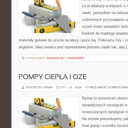
co w edukacji w klasach 1–
nauki, pomysłom na ciekaw
codziennym przyswajaniu w
uczeń może sprawdzić tema
konkret do mądrego wspiera
materiały gotowe do użycia na lekcji i poza nią. Polecamy Gry i 
angielski. Ideą serwisu jest usprawnienie procesu nauki tak, aby 
CATEGORIES:
FASHION DIY I PRZERÓBKI
POMPY CIEPŁA I OZE
POSTED BY ADMIN
STY - 10 - 2026
MOŻLIWOŚĆ KOMENTOWA
Rymar to przestrzeń stworz
sprawdzonych rozwiązań w 
nowoczesnych rozwiązań m
Na stronie prezentujemy pa
heat pump i szeroko rozumi