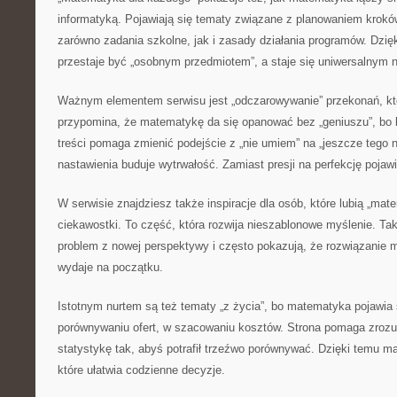
informatyką. Pojawiają się tematy związane z planowaniem krokó
zarówno zadania szkolne, jak i zasady działania programów. Dzi
przestaje być „osobnym przedmiotem”, a staje się uniwersalnym 
Ważnym elementem serwisu jest „odczarowywanie” przekonań, któ
przypomina, że matematykę da się opanować bez „geniuszu”, bo l
treści pomaga zmienić podejście z „nie umiem” na „jeszcze tego 
nastawienia buduje wytrwałość. Zamiast presji na perfekcję pojaw
W serwisie znajdziesz także inspiracje dla osób, które lubią „ma
ciekawostki. To część, która rozwija nieszablonowe myślenie. Tak
problem z nowej perspektywy i często pokazują, że rozwiązanie m
wydaje na początku.
Istotnym nurtem są też tematy „z życia”, bo matematyka pojawia 
porównywaniu ofert, w szacowaniu kosztów. Strona pomaga zrozum
statystykę tak, abyś potrafił trzeźwo porównywać. Dzięki temu ma
które ułatwia codzienne decyzje.