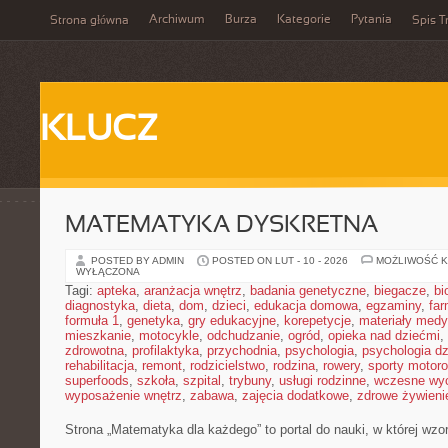
Archiwum
Burza
Kategorie
Pytania
Strona główna
Spis T
KLUCZ
MATEMATYKA DYSKRETNA
POSTED BY ADMIN
POSTED ON LUT - 10 - 2026
MOŻLIWOŚĆ 
WYŁĄCZONA
Tagi:
apteka
,
aranżacja wnętrz
,
badania genetyczne
,
biegacze
,
bi
diagnostyka
,
dieta
,
dom
,
dzieci
,
edukacja domowa
,
egzaminy
,
far
formuła 1
,
genetyka
,
gry edukacyjne
,
korepetycje
,
materiały med
mieszkanie
,
motocykle
,
odchudzanie
,
ogród
,
opieka nad dziećmi
,
zdrowotna
,
profilaktyka
,
przychodnia
,
psychologia
,
psychologia dz
rehabilitacja
,
remont
,
rodzicielstwo
,
rodzina
,
rowery
,
sporty motor
superfoods
,
szkoła
,
szpital
,
trybuny
,
usługi rodzinne
,
wczesne wy
wyposażenie wnętrz
,
zabawa
,
zajęcia dodatkowe
,
zdrowe żywieni
Strona „Matematyka dla każdego” to portal do nauki, w której wzo