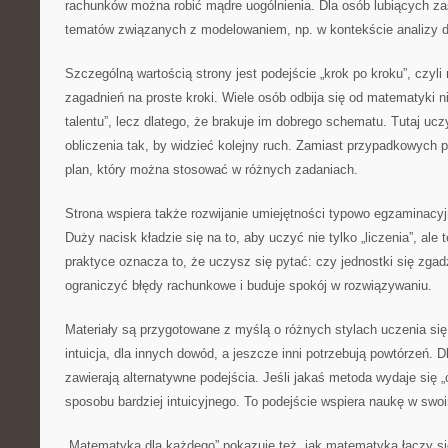
rachunków można robić mądre uogólnienia. Dla osób lubiących za
tematów związanych z modelowaniem, np. w kontekście analizy 
Szczególną wartością strony jest podejście „krok po kroku”, czyli 
zagadnień na proste kroki. Wiele osób odbija się od matematyki ni
talentu”, lecz dlatego, że brakuje im dobrego schematu. Tutaj ucz
obliczenia tak, by widzieć kolejny ruch. Zamiast przypadkowych 
plan, który można stosować w różnych zadaniach.
Strona wspiera także rozwijanie umiejętności typowo egzaminacyj
Duży nacisk kładzie się na to, aby uczyć nie tylko „liczenia”, ale
praktyce oznacza to, że uczysz się pytać: czy jednostki się zga
ograniczyć błędy rachunkowe i buduje spokój w rozwiązywaniu.
Materiały są przygotowane z myślą o różnych stylach uczenia się
intuicja, dla innych dowód, a jeszcze inni potrzebują powtórzeń. 
zawierają alternatywne podejścia. Jeśli jakaś metoda wydaje się
sposobu bardziej intuicyjnego. To podejście wspiera naukę w swo
„Matematyka dla każdego” pokazuje też, jak matematyka łączy si