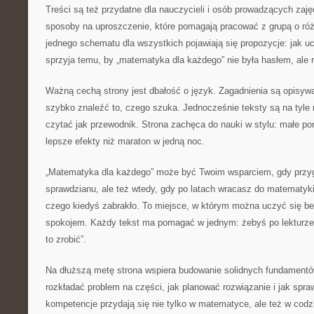
Treści są też przydatne dla nauczycieli i osób prowadzących zaj
sposoby na uproszczenie, które pomagają pracować z grupą o ró
jednego schematu dla wszystkich pojawiają się propozycje: jak uc
sprzyja temu, by „matematyka dla każdego” nie była hasłem, ale r
Ważną cechą strony jest dbałość o język. Zagadnienia są opisywa
szybko znaleźć to, czego szuka. Jednocześnie teksty są na tyle 
czytać jak przewodnik. Strona zachęca do nauki w stylu: małe por
lepsze efekty niż maraton w jedną noc.
„Matematyka dla każdego” może być Twoim wsparciem, gdy przyg
sprawdzianu, ale też wtedy, gdy po latach wracasz do matematyki
czego kiedyś zabrakło. To miejsce, w którym można uczyć się bez 
spokojem. Każdy tekst ma pomagać w jednym: żebyś po lekturze 
to zrobić”.
Na dłuższą metę strona wspiera budowanie solidnych fundamentó
rozkładać problem na części, jak planować rozwiązanie i jak spr
kompetencje przydają się nie tylko w matematyce, ale też w codz