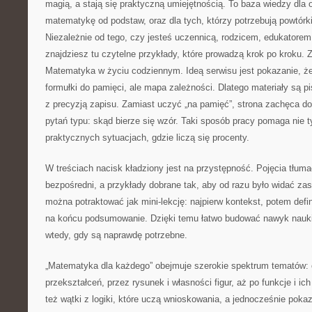
magią, a stają się praktyczną umiejętnością. To baza wiedzy dla
matematykę od podstaw, oraz dla tych, którzy potrzebują powtórk
Niezależnie od tego, czy jesteś uczennicą, rodzicem, edukatorem
znajdziesz tu czytelne przykłady, które prowadzą krok po kroku.
Matematyka w życiu codziennym. Ideą serwisu jest pokazanie, że
formułki do pamięci, ale mapa zależności. Dlatego materiały są pi
z precyzją zapisu. Zamiast uczyć „na pamięć”, strona zachęca d
pytań typu: skąd bierze się wzór. Taki sposób pracy pomaga nie t
praktycznych sytuacjach, gdzie liczą się procenty.
W treściach nacisk kładziony jest na przystępność. Pojęcia tłu
bezpośredni, a przykłady dobrane tak, aby od razu było widać z
można potraktować jak mini-lekcję: najpierw kontekst, potem defin
na końcu podsumowanie. Dzięki temu łatwo budować nawyk nauki
wtedy, gdy są naprawdę potrzebne.
„Matematyka dla każdego” obejmuje szerokie spektrum tematów: o
przekształceń, przez rysunek i własności figur, aż po funkcje i ic
też wątki z logiki, które uczą wnioskowania, a jednocześnie pokaz