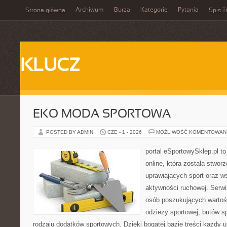
Archiwum
Burza
Kategorie
Pytania
Strona główna
Spis T
KLUCZ
EKO MODA SPORTOWA
POSTED BY ADMIN
CZE - 1 - 2026
MOŻLIWOŚĆ KOMENTOWAN
portal eSportowySklep.pl t
online, która została stwo
uprawiających sport oraz w
aktywności ruchowej. Serwis
osób poszukujących wartoś
odzieży sportowej, butów s
rodzaju dodatków sportowych. Dzięki bogatej bazie treści każdy