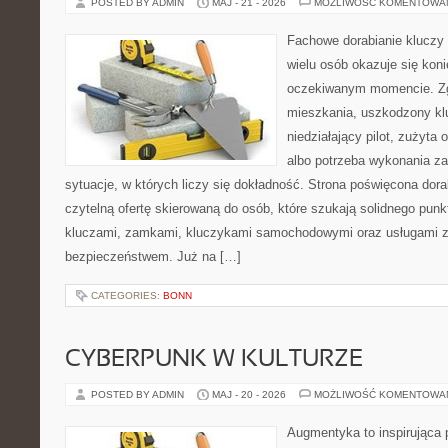
POSTED BY ADMIN
MAJ - 21 - 2026
MOŻLIWOŚĆ KOMENTOWA
Fachowe dorabianie kluczy t
wielu osób okazuje się kon
oczekiwanym momencie. Zg
mieszkania, uszkodzony k
niedziałający pilot, zużyt
albo potrzeba wykonania z
sytuacje, w których liczy się dokładność. Strona poświęcona dora
czytelną ofertę skierowaną do osób, które szukają solidnego pun
kluczami, zamkami, kluczykami samochodowymi oraz usługami 
bezpieczeństwem. Już na […]
CATEGORIES:
BONN
CYBERPUNK W KULTURZE
POSTED BY ADMIN
MAJ - 20 - 2026
MOŻLIWOŚĆ KOMENTOWA
Augmentyka to inspirująca p