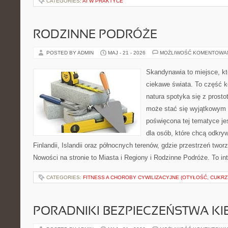
CATEGORIES:
AI W PRAKTYCE
RODZINNE PODRÓŻE
POSTED BY ADMIN
MAJ - 21 - 2026
MOŻLIWOŚĆ KOMENTOWA
Skandynawia to miejsce, kt
ciekawe świata. To część k
natura spotyka się z prost
może stać się wyjątkowym
poświęcona tej tematyce j
dla osób, które chcą odkryw
Finlandii, Islandii oraz północnych terenów, gdzie przestrzeń twor
Nowości na stronie to Miasta i Regiony i Rodzinne Podróże. To i
CATEGORIES:
FITNESS A CHOROBY CYWILIZACYJNE (OTYŁOŚĆ, CUKRZ
PORADNIKI BEZPIECZEŃSTWA K