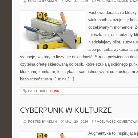
POSTED BY ADMIN
MAJ - 21 - 2026
MOŻLIWOŚĆ KOMENTOWA
Fachowe dorabianie kluczy t
wielu osób okazuje się kon
oczekiwanym momencie. Zg
mieszkania, uszkodzony k
niedziałający pilot, zużyt
albo potrzeba wykonania z
sytuacje, w których liczy się dokładność. Strona poświęcona dora
czytelną ofertę skierowaną do osób, które szukają solidnego pun
kluczami, zamkami, kluczykami samochodowymi oraz usługami 
bezpieczeństwem. Już na […]
CATEGORIES:
BONN
CYBERPUNK W KULTURZE
POSTED BY ADMIN
MAJ - 20 - 2026
MOŻLIWOŚĆ KOMENTOWA
Augmentyka to inspirująca p