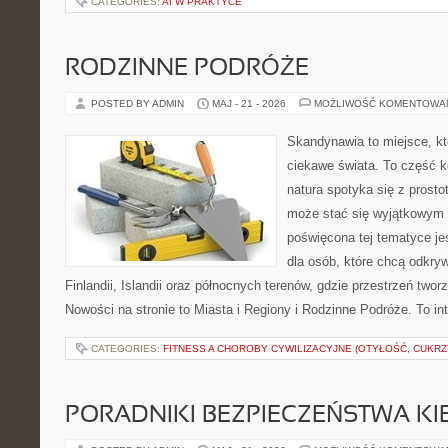
CATEGORIES:
AI W PRAKTYCE
RODZINNE PODRÓŻE
POSTED BY ADMIN
MAJ - 21 - 2026
MOŻLIWOŚĆ KOMENTOWA
Skandynawia to miejsce, kt
ciekawe świata. To część k
natura spotyka się z prost
może stać się wyjątkowym
poświęcona tej tematyce j
dla osób, które chcą odkryw
Finlandii, Islandii oraz północnych terenów, gdzie przestrzeń twor
Nowości na stronie to Miasta i Regiony i Rodzinne Podróże. To i
CATEGORIES:
FITNESS A CHOROBY CYWILIZACYJNE (OTYŁOŚĆ, CUKRZ
PORADNIKI BEZPIECZEŃSTWA K