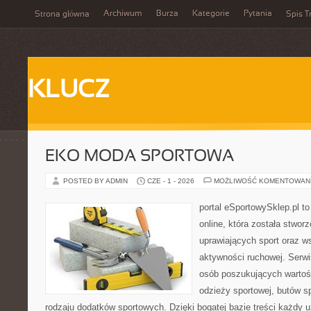
Archiwum
Burza
Kategorie
Pytania
Strona główna
Spis T
KLUCZ
EKO MODA SPORTOWA
POSTED BY ADMIN
CZE - 1 - 2026
MOŻLIWOŚĆ KOMENTOWAN
portal eSportowySklep.pl t
online, która została stwo
uprawiających sport oraz w
aktywności ruchowej. Serwis
osób poszukujących wartoś
odzieży sportowej, butów s
rodzaju dodatków sportowych. Dzięki bogatej bazie treści każdy