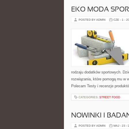
EKO MODA SPO
POSTED BY ADMIN
CZE - 1 - 2
rodzaju dodatków sportowych. Dzi
rozwiązania, które pomogą mu w w
Polecam Testy i recenzje produktó
CATEGORIES:
STREET FOOD
NOWINKI I BADA
POSTED BY ADMIN
MAJ - 23 -