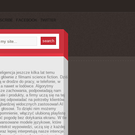
SCRIBE
FACEBOOK
TWITTER
eligencja jeszcze kilka lat temu
 głównie z filmami science fiction. Dziś
 w drodze do pracy, w telefonie, w
 a nawet w lodówce. Algorytmy
asze zachowania, podpowiadają nam
le i produkty, a firmy uczą się na tej
piej odpowiadać na potrzeby klientów.
jbardziej widocznych zastosowań AI
i głosowi. To dzięki nim możemy
pomnienie, włączyć ulubioną playlistę
ć pogodę bez dotykania ekranu. W tle
awansowane modele językowe, które
ntekst wypowiedzi, uczą się z każdej
coraz lepiej interpretują nasze intencje.