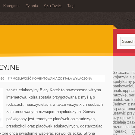
Kategorie
Pytania
Tagi
Spis Treści
SUB
CYJNE
Sztuczna int
kojarzyła się
NOWINKI
026
MOŻLIWOŚĆ KOMENTOWANIA
ZOSTAŁA WYŁĄCZONA
spotykamy ją
EDUKACYJNE
bankowości,
serwis edukacyjny Biały Kotek to nowoczesna witryna
analizują n
muzykę, seria
internetowa, która została przygotowana z myślą o
podstawie le
Jednym z na
rodzicach, nauczycielach, a także wszystkich osobach
są asystenc
zainteresowanych rozwojem najmłodszych. Serwis
ustawić przy
czy sprawdzi
poświęcony jest tematyce placówek opiekuńczych,
działają za
przedszkoli oraz placówek edukacyjnych, dostarczając
rozumieją ko
interakcji i 
 które chcą świadomie wspierać rozwój dziecka. Strona