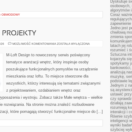
Dyskutuje si
osobowych, 
algorytmów i
Coraz ważnie
NG OBWODOWY
regulujących
zapewnienie 
Jedno jest p
chwilową mod
E PROJEKTY
zmienia spos
komunikujem
DIY
026
MOŻLIWOŚĆ KOMENTOWANIA
ZOSTAŁA WYŁĄCZONA
latach jej ro
I
rozumieć i ś
KREATYWNE
PROJEKTY
Sztuczna int
M-Loft Design to nowoczesny serwis poświęcony
kojarzyła się
tematyce aranżacji wnętrz, który inspiruje osoby
spotykamy ją
bankowości,
poszukujące funkcjonalnych pomysłów na urządzenie
analizują n
mieszkania oraz loftu. To miejsce stworzone dla
muzykę, seria
podstawie le
wszystkich, którzy interesują się tematami związanymi
Jednym z na
są asystenc
z projektowaniem, ozdabianiem wnętrz oraz
ustawić przy
yposażenia i wystroju. Zobacz także Małe wnętrza – wielkie
czy sprawdzi
działają za
kie rozwiązania. Na stronie można znaleźć rozbudowane
rozumieją ko
żacji, które pomagają stworzyć funkcjonalne miejsce do […]
interakcji i 
Równie szybk
inteligencji
wyniki bada
szybciej wy