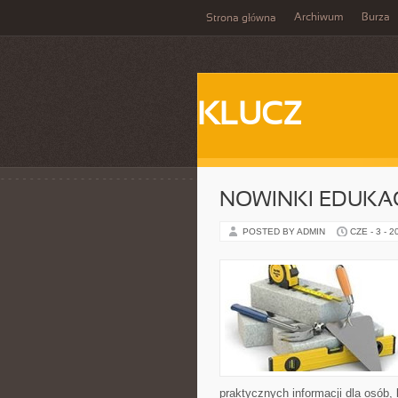
Archiwum
Burza
Strona główna
KLUCZ
NOWINKI EDUKA
POSTED BY ADMIN
CZE - 3 - 2
praktycznych informacji dla osób,