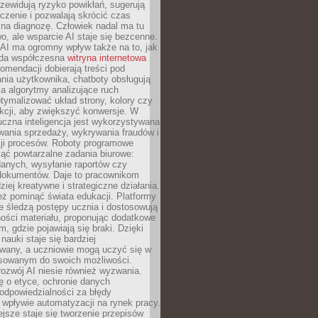
zewidują ryzyko powikłań, sugerują
czenie i pozwalają skrócić czas
na diagnozę. Człowiek nadal ma tu
wo, ale wsparcie AI staje się bezcenne.
AI ma ogromny wpływ także na to, jak
żda współczesna
witryna internetowa
mendacji dobierają treści pod
nia użytkownika, chatboty obsługują
, a algorytmy analizujące ruch
tymalizować układ strony, kolory czy
kcji, aby zwiększyć konwersje. W
uczna inteligencja jest wykorzystywana
wania sprzedaży, wykrywania fraudów i
ji procesów. Roboty programowe
ejąć powtarzalne zadania biurowe:
danych, wysyłanie raportów czy
 dokumentów. Daje to pracownikom
ziej kreatywne i strategiczne działania.
ż pominąć świata edukacji. Platformy
e śledzą postępy ucznia i dostosowują
ości materiału, proponując dodatkowe
m, gdzie pojawiają się braki. Dzięki
nauki staje się bardziej
owany, a uczniowie mogą uczyć się w
sowanym do swoich możliwości.
ozwój AI niesie również wyzwania.
ę o etyce, ochronie danych
odpowiedzialności za błędy
 wpływie automatyzacji na rynek pracy.
jsze staje się tworzenie przepisów