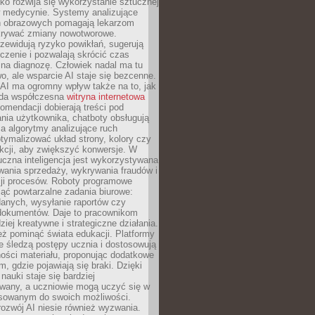
o rozwija się wykorzystanie sztucznej
 w medycynie. Systemy analizujące
ń obrazowych pomagają lekarzom
krywać zmiany nowotworowe.
zewidują ryzyko powikłań, sugerują
czenie i pozwalają skrócić czas
na diagnozę. Człowiek nadal ma tu
wo, ale wsparcie AI staje się bezcenne.
AI ma ogromny wpływ także na to, jak
żda współczesna
witryna internetowa
mendacji dobierają treści pod
nia użytkownika, chatboty obsługują
, a algorytmy analizujące ruch
tymalizować układ strony, kolory czy
kcji, aby zwiększyć konwersje. W
uczna inteligencja jest wykorzystywana
wania sprzedaży, wykrywania fraudów i
ji procesów. Roboty programowe
ejąć powtarzalne zadania biurowe:
danych, wysyłanie raportów czy
 dokumentów. Daje to pracownikom
ziej kreatywne i strategiczne działania.
ż pominąć świata edukacji. Platformy
e śledzą postępy ucznia i dostosowują
ości materiału, proponując dodatkowe
m, gdzie pojawiają się braki. Dzięki
nauki staje się bardziej
owany, a uczniowie mogą uczyć się w
sowanym do swoich możliwości.
ozwój AI niesie również wyzwania.