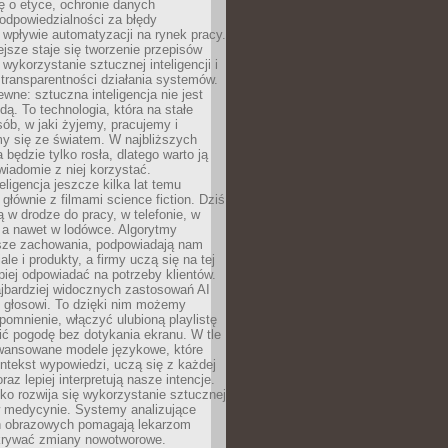
ę o etyce, ochronie danych
odpowiedzialności za błędy
 wpływie automatyzacji na rynek pracy.
jsze staje się tworzenie przepisów
 wykorzystanie sztucznej inteligencji i
transparentności działania systemów.
ewne: sztuczna inteligencja nie jest
ą. To technologia, która na stałe
ób, w jaki żyjemy, pracujemy i
y się ze światem. W najbliższych
la będzie tylko rosła, dlatego warto ją
wiadomie z niej korzystać.
eligencja jeszcze kilka lat temu
 głównie z filmami science fiction. Dziś
 w drodze do pracy, w telefonie, w
 a nawet w lodówce. Algorytmy
asze zachowania, podpowiadają nam
le i produkty, a firmy uczą się na tej
piej odpowiadać na potrzeby klientów.
jbardziej widocznych zastosowań AI
i głosowi. To dzięki nim możemy
pomnienie, włączyć ulubioną playlistę
ć pogodę bez dotykania ekranu. W tle
awansowane modele językowe, które
ntekst wypowiedzi, uczą się z każdej
coraz lepiej interpretują nasze intencje.
o rozwija się wykorzystanie sztucznej
 w medycynie. Systemy analizujące
ń obrazowych pomagają lekarzom
krywać zmiany nowotworowe.