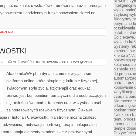
Równie szybk
inteligencji
rej można znaleźć wskazówki, omówienia oraz interesujące
wyniki bada
wychowaniem i codziennym funkcjonowaniem dzieci na
szybciej wy
Algorytmy pr
optymalne le
oczekiwania 
DARZENIA
ostatnie sło
Co ciekawe, 
wygląda ka
Systemy reko
AWOSTKI
zainteresowa
klienta 24/7
pozwalają op
HISTORIA
026
MOŻLIWOŚĆ KOMENTOWANIA
ZOSTAŁA WYŁĄCZONA
kolejność se
I
CIEKAWOSTKI
biznesie szt
AkademikaWF.pl to dynamicznie rozwijająca się
do prognozo
automatyzac
platforma online, która skupia się kulturze fizycznej,
potrafią prz
kopiowanie 
świadomym stylu życia, fizjoterapii oraz edukacji.
weryfikację
Serwis jest kompendium tematyczne dla osób uczących
czas na bard
Nie można te
się, miłośników sportu, trenerów oraz wszystkich osób
e-learningow
zainteresowanych rozwojem fizycznym. Ciekawe
poziom trudn
ćwiczenia ta
erapia i Historia i Ciekawostki. Na stronie można znaleźć
temu proces 
spersonaliz
, odżywiania, motywacji sportowej, terapii funkcjonalnej
tempie dopa
u portal spaja elementy akademickie z praktycznymi
Oczywiście r