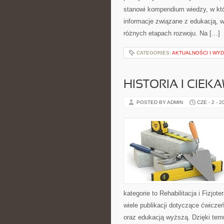
stanowi kompendium wiedzy, w któ
informacje związane z edukacją, 
różnych etapach rozwoju. Na […]
CATEGORIES:
AKTUALNOŚCI I WY
HISTORIA I CIEK
POSTED BY ADMIN
CZE - 2 - 2
kategorie to Rehabilitacja i Fizjot
wiele publikacji dotyczące ćwiczeń
oraz edukacją wyższą. Dzięki tem