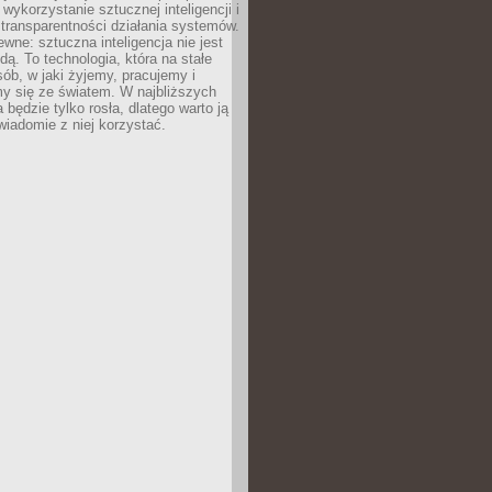
 wykorzystanie sztucznej inteligencji i
transparentności działania systemów.
ewne: sztuczna inteligencja nie jest
ą. To technologia, która na stałe
ób, w jaki żyjemy, pracujemy i
y się ze światem. W najbliższych
la będzie tylko rosła, dlatego warto ją
wiadomie z niej korzystać.