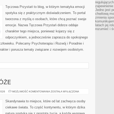
regulujących
BADANIA
zapewnienie 
Tęczowa Przystań to blog, w którym tematyka emocji
Jedno jest p
spotyka się z praktycznym doświadczeniem. To portal
chwilową mod
zmienia spos
tworzona z myślą o osobach, które chcą poznać swoje
komunikujem
emocje. Nazwa Tęczowa Przystań dobrze oddaje
latach jej ro
rozumieć i ś
charakter tego miejsca, ponieważ kojarzy się z
odpoczynkiem, a jednocześnie zaprasza do spokojnego
człowieku. Polecamy Psychoterapia i Rozwój i Poradnie i
arakter i porusza tematy związane z rozwojem osobistym.
ÓŻE
RODZINNE
 2026
MOŻLIWOŚĆ KOMENTOWANIA
ZOSTAŁA WYŁĄCZONA
PODRÓŻE
Skandynawia to miejsce, które od lat zachwyca osoby
ciekawe świata. To część kontynentu, w którym dzika
natura spotyka się z prostotą życia, a każda wyprawa