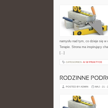
namysłu nad tym, co dzieje się w 
Terapie. Strona ma inspirujący ch
[…]
CATEGORIES:
AI W PRAKTYCE
RODZINNE PODR
POSTED BY ADMIN
MAJ - 21 -