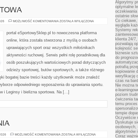
Algorytmy pr
optymalne le
RTOWA
oczekiwania 
ostatnie sło
Co ciekawe, 
EKO
026
MOŻLIWOŚĆ KOMENTOWANIA
ZOSTAŁA WYŁĄCZONA
MODA
wygląda ka
SPORTOWA
Systemy reko
portal eSportowySklep.pl to nowoczesna platforma
zainteresowa
klienta 24/7
online, która została stworzona z myślą o osobach
pozwalają op
uprawiających sport oraz wszystkich miłośnikach
kolejność se
biznesie szt
aktywności ruchowej. Serwis pełni rolę poradnikową dla
do prognozo
automatyzac
osób poszukujących wartościowych porad dotyczących
potrafią prz
odzieży sportowej, butów sportowych, a także różnego
kopiowanie 
weryfikację
ęki bogatej bazie treści każdy użytkownik może znaleźć
czas na bard
yborze odpowiedniego wyposażenia do uprawiania sportu.
Nie można te
e-learningow
w i Leginsy i bielizna sportowa. Na […]
poziom trudn
ćwiczenia ta
temu proces 
spersonaliz
tempie dopa
Oczywiście r
Dyskutuje si
NIA
osobowych, 
algorytmów i
NOWINKI
 2026
MOŻLIWOŚĆ KOMENTOWANIA
ZOSTAŁA WYŁĄCZONA
Coraz ważnie
I