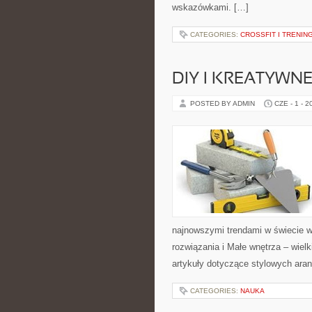
wskazówkami. […]
CATEGORIES:
CROSSFIT I TRENI
DIY I KREATYWN
POSTED BY ADMIN
CZE - 1 - 2
najnowszymi trendami w świecie w
rozwiązania i Małe wnętrza – wiel
artykuły dotyczące stylowych aran
CATEGORIES:
NAUKA