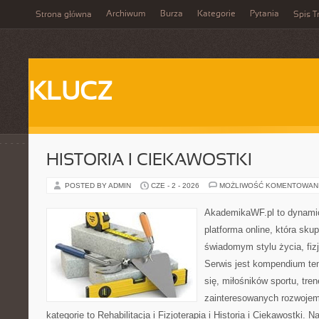
Archiwum
Burza
Kategorie
Pytania
Strona główna
Spis T
KLUCZ
HISTORIA I CIEKAWOSTKI
POSTED BY ADMIN
CZE - 2 - 2026
MOŻLIWOŚĆ KOMENTOWAN
AkademikaWF.pl to dynamic
platforma online, która skup
świadomym stylu życia, fizj
Serwis jest kompendium te
się, miłośników sportu, tre
zainteresowanych rozwoje
kategorie to Rehabilitacja i Fizjoterapia i Historia i Ciekawostki.