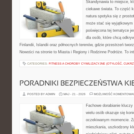
Skandynawia to miejsce, kt
ciekawe świata. To część k
natura spotyka się z prost
może stać się wyjątkowym
poświęcona tej tematyce j
dla osób, które chcą odkryw
Finlandii, Islandii oraz północnych terenów, gdzie przestrzeń twor
Nowości na stronie to Miasta i Regiony i Rodzinne Podróże. To i
CATEGORIES:
FITNESS A CHOROBY CYWILIZACYJNE (OTYŁOŚĆ, CUKRZ
PORADNIKI BEZPIECZEŃSTWA K
POSTED BY ADMIN
MAJ - 21 - 2026
MOŻLIWOŚĆ KOMENTOWA
Fachowe dorabianie kluczy t
wielu osób okazuje się kon
oczekiwanym momencie. Zg
mieszkania, uszkodzony k