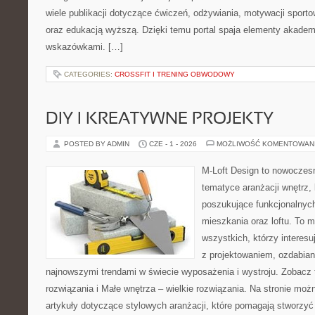
wiele publikacji dotyczące ćwiczeń, odżywiania, motywacji sportowe
oraz edukacją wyższą. Dzięki temu portal spaja elementy akadem
wskazówkami. […]
CATEGORIES:
CROSSFIT I TRENING OBWODOWY
DIY I KREATYWNE PROJEKTY
POSTED BY ADMIN
CZE - 1 - 2026
MOŻLIWOŚĆ KOMENTOWAN
M-Loft Design to nowoczes
tematyce aranżacji wnętrz, 
poszukujące funkcjonalnyc
mieszkania oraz loftu. To m
wszystkich, którzy interes
z projektowaniem, ozdabian
najnowszymi trendami w świecie wyposażenia i wystroju. Zobacz 
rozwiązania i Małe wnętrza – wielkie rozwiązania. Na stronie mo
artykuły dotyczące stylowych aranżacji, które pomagają stworzyć