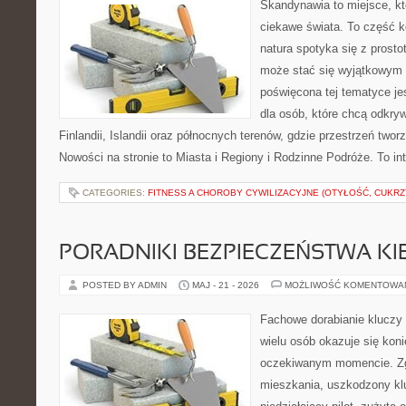
Skandynawia to miejsce, kt
ciekawe świata. To część k
natura spotyka się z prost
może stać się wyjątkowym
poświęcona tej tematyce j
dla osób, które chcą odkryw
Finlandii, Islandii oraz północnych terenów, gdzie przestrzeń twor
Nowości na stronie to Miasta i Regiony i Rodzinne Podróże. To i
CATEGORIES:
FITNESS A CHOROBY CYWILIZACYJNE (OTYŁOŚĆ, CUKRZ
PORADNIKI BEZPIECZEŃSTWA K
POSTED BY ADMIN
MAJ - 21 - 2026
MOŻLIWOŚĆ KOMENTOWA
Fachowe dorabianie kluczy t
wielu osób okazuje się kon
oczekiwanym momencie. Zg
mieszkania, uszkodzony k