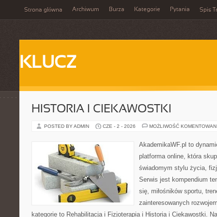
Archiwum
Burza
Kategorie
Pytania
Strona główna
Spis T
KLUCZ
HISTORIA I CIEKAWOSTKI
POSTED BY ADMIN
CZE - 2 - 2026
MOŻLIWOŚĆ KOMENTOWAN
AkademikaWF.pl to dynamic
platforma online, która skup
świadomym stylu życia, fizj
Serwis jest kompendium te
się, miłośników sportu, tre
zainteresowanych rozwoje
kategorie to Rehabilitacja i Fizjoterapia i Historia i Ciekawostki.