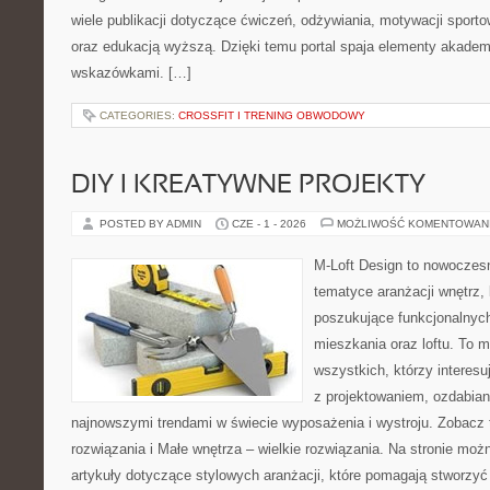
wiele publikacji dotyczące ćwiczeń, odżywiania, motywacji sportowe
oraz edukacją wyższą. Dzięki temu portal spaja elementy akadem
wskazówkami. […]
CATEGORIES:
CROSSFIT I TRENING OBWODOWY
DIY I KREATYWNE PROJEKTY
POSTED BY ADMIN
CZE - 1 - 2026
MOŻLIWOŚĆ KOMENTOWAN
M-Loft Design to nowoczes
tematyce aranżacji wnętrz, 
poszukujące funkcjonalnyc
mieszkania oraz loftu. To m
wszystkich, którzy interes
z projektowaniem, ozdabian
najnowszymi trendami w świecie wyposażenia i wystroju. Zobacz 
rozwiązania i Małe wnętrza – wielkie rozwiązania. Na stronie mo
artykuły dotyczące stylowych aranżacji, które pomagają stworzyć