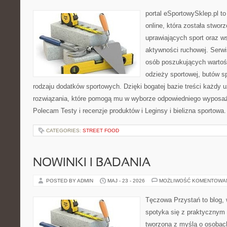
portal eSportowySklep.pl t
online, która została stwo
uprawiających sport oraz w
aktywności ruchowej. Serwis
osób poszukujących wartoś
odzieży sportowej, butów s
rodzaju dodatków sportowych. Dzięki bogatej bazie treści każdy
rozwiązania, które pomogą mu w wyborze odpowiedniego wyposaże
Polecam Testy i recenzje produktów i Leginsy i bielizna sportowa
CATEGORIES:
STREET FOOD
NOWINKI I BADANIA
POSTED BY ADMIN
MAJ - 23 - 2026
MOŻLIWOŚĆ KOMENTOWA
Tęczowa Przystań to blog,
spotyka się z praktycznym 
tworzona z myślą o osobac