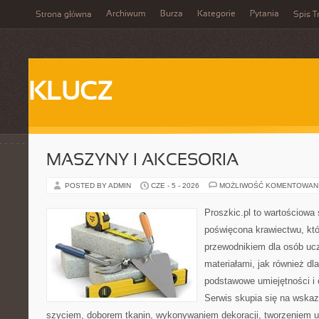
Archiwum
Burza
Kategorie
Pytania
Strona główna
Spis T
KLUCZ
MASZYNY I AKCESORIA
POSTED BY ADMIN
CZE - 5 - 2026
MOŻLIWOŚĆ KOMENTOWAN
Proszkic.pl to wartościowa 
poświęcona krawiectwu, któ
przewodnikiem dla osób uc
materiałami, jak również dla
podstawowe umiejętności i 
Serwis skupia się na wska
szyciem, doborem tkanin, wykonywaniem dekoracji, tworzeniem 