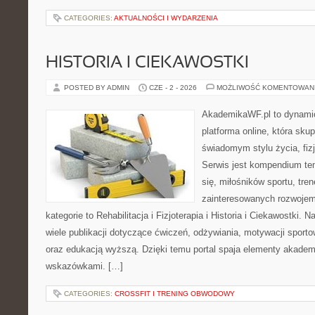
CATEGORIES:
AKTUALNOŚCI I WYDARZENIA
HISTORIA I CIEKAWOSTKI
POSTED BY ADMIN
CZE - 2 - 2026
MOŻLIWOŚĆ KOMENTOWAN
AkademikaWF.pl to dynamic
platforma online, która skup
świadomym stylu życia, fizj
Serwis jest kompendium te
się, miłośników sportu, tre
zainteresowanych rozwoje
kategorie to Rehabilitacja i Fizjoterapia i Historia i Ciekawostki.
wiele publikacji dotyczące ćwiczeń, odżywiania, motywacji sportowe
oraz edukacją wyższą. Dzięki temu portal spaja elementy akadem
wskazówkami. […]
CATEGORIES:
CROSSFIT I TRENING OBWODOWY