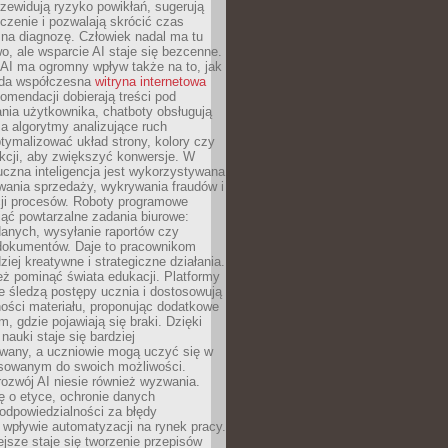
zewidują ryzyko powikłań, sugerują
czenie i pozwalają skrócić czas
na diagnozę. Człowiek nadal ma tu
wo, ale wsparcie AI staje się bezcenne.
AI ma ogromny wpływ także na to, jak
żda współczesna
witryna internetowa
mendacji dobierają treści pod
nia użytkownika, chatboty obsługują
, a algorytmy analizujące ruch
tymalizować układ strony, kolory czy
kcji, aby zwiększyć konwersje. W
uczna inteligencja jest wykorzystywana
wania sprzedaży, wykrywania fraudów i
ji procesów. Roboty programowe
ejąć powtarzalne zadania biurowe:
danych, wysyłanie raportów czy
 dokumentów. Daje to pracownikom
ziej kreatywne i strategiczne działania.
ż pominąć świata edukacji. Platformy
e śledzą postępy ucznia i dostosowują
ości materiału, proponując dodatkowe
m, gdzie pojawiają się braki. Dzięki
nauki staje się bardziej
owany, a uczniowie mogą uczyć się w
sowanym do swoich możliwości.
ozwój AI niesie również wyzwania.
ę o etyce, ochronie danych
odpowiedzialności za błędy
 wpływie automatyzacji na rynek pracy.
jsze staje się tworzenie przepisów