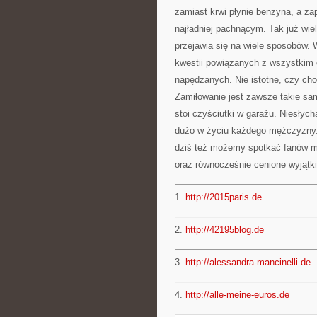
zamiast krwi płynie benzyna, a za
najładniej pachnącym. Tak już wie
przejawia się na wiele sposobów. 
kwestii powiązanych z wszystkim c
napędzanych. Nie istotne, czy cho
Zamiłowanie jest zawsze takie sa
stoi czyściutki w garażu. Niesłyc
dużo w życiu każdego mężczyzny. 
dziś też możemy spotkać fanów mo
oraz równocześnie cenione wyjątki
1.
http://2015paris.de
2.
http://42195blog.de
3.
http://alessandra-mancinelli.de
4.
http://alle-meine-euros.de