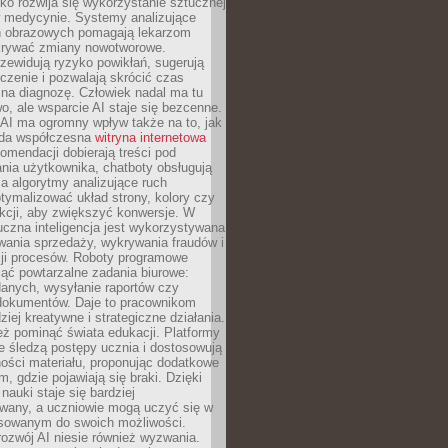
o rozwija się wykorzystanie sztucznej
 w medycynie. Systemy analizujące
ń obrazowych pomagają lekarzom
krywać zmiany nowotworowe.
zewidują ryzyko powikłań, sugerują
czenie i pozwalają skrócić czas
na diagnozę. Człowiek nadal ma tu
wo, ale wsparcie AI staje się bezcenne.
AI ma ogromny wpływ także na to, jak
żda współczesna
witryna internetowa
mendacji dobierają treści pod
nia użytkownika, chatboty obsługują
, a algorytmy analizujące ruch
tymalizować układ strony, kolory czy
kcji, aby zwiększyć konwersje. W
uczna inteligencja jest wykorzystywana
wania sprzedaży, wykrywania fraudów i
ji procesów. Roboty programowe
ejąć powtarzalne zadania biurowe:
danych, wysyłanie raportów czy
 dokumentów. Daje to pracownikom
ziej kreatywne i strategiczne działania.
ż pominąć świata edukacji. Platformy
e śledzą postępy ucznia i dostosowują
ości materiału, proponując dodatkowe
m, gdzie pojawiają się braki. Dzięki
nauki staje się bardziej
owany, a uczniowie mogą uczyć się w
sowanym do swoich możliwości.
ozwój AI niesie również wyzwania.