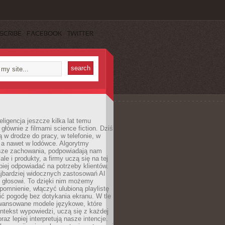
SCRIBE
FACEBOOK
TWITTER
eligencja jeszcze kilka lat temu
 głównie z filmami science fiction. Dziś
 w drodze do pracy, w telefonie, w
 a nawet w lodówce. Algorytmy
asze zachowania, podpowiadają nam
le i produkty, a firmy uczą się na tej
piej odpowiadać na potrzeby klientów.
jbardziej widocznych zastosowań AI
i głosowi. To dzięki nim możemy
pomnienie, włączyć ulubioną playlistę
ć pogodę bez dotykania ekranu. W tle
awansowane modele językowe, które
ntekst wypowiedzi, uczą się z każdej
coraz lepiej interpretują nasze intencje.