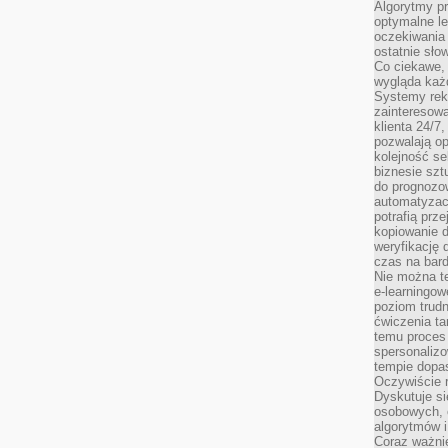
Algorytmy pr
optymalne le
oczekiwania 
ostatnie sło
Co ciekawe, 
wygląda ka
Systemy reko
zainteresowa
klienta 24/7
pozwalają op
kolejność se
biznesie szt
do prognozo
automatyzac
potrafią prz
kopiowanie 
weryfikację
czas na bard
Nie można te
e-learningow
poziom trudn
ćwiczenia ta
temu proces 
spersonaliz
tempie dopa
Oczywiście r
Dyskutuje si
osobowych, 
algorytmów i
Coraz ważnie