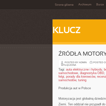
Archiwum
Burza
Strona główna
KLUCZ
ŹRÓDŁA MOTORY
POSTED BY ADMIN
POSTED ON
WYŁĄCZONA
Tagi:
auta elektryczne i hybrydy
,
b
samochodowe
,
diagnostyka OBD
,
felgi
,
porady dla kierowców
,
recenz
samochodów
,
tuning
Produkcja aut w Polsce
Motoryzacja jest globalną dziedzi
Ziemi. Ten oddział nie przypadł 