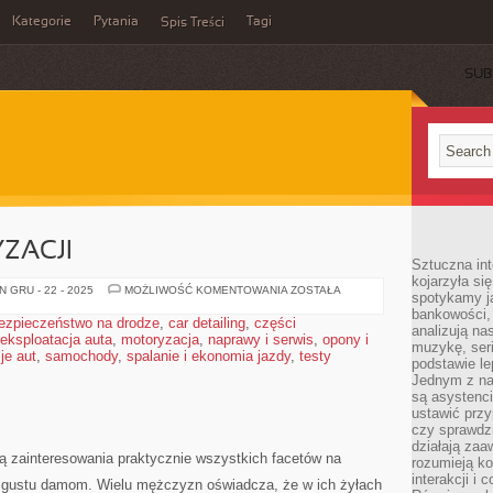
Kategorie
Pytania
Tagi
Spis Treści
SUB
ZACJI
Sztuczna int
kojarzyła się
ŹRÓDŁA
 GRU - 22 - 2025
MOŻLIWOŚĆ KOMENTOWANIA
ZOSTAŁA
spotykamy ją
MOTORYZACJI
bankowości,
ezpieczeństwo na drodze
,
car detailing
,
części
analizują n
eksploatacja auta
,
motoryzacja
,
naprawy i serwis
,
opony i
muzykę, seria
je aut
,
samochody
,
spalanie i ekonomia jazdy
,
testy
podstawie le
Jednym z na
są asystenc
ustawić przy
czy sprawdzi
działają za
ną zainteresowania praktycznie wszystkich facetów na
rozumieją ko
interakcji i 
do gustu damom. Wielu mężczyzn oświadcza, że w ich żyłach