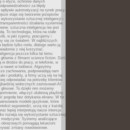
ę o etyce, ochronie danych
odpowiedzialności za błędy
 wpływie automatyzacji na rynek pracy.
jsze staje się tworzenie przepisów
 wykorzystanie sztucznej inteligencji i
transparentności działania systemów.
ewne: sztuczna inteligencja nie jest
ą. To technologia, która na stałe
ób, w jaki żyjemy, pracujemy i
y się ze światem. W najbliższych
la będzie tylko rosła, dlatego warto ją
wiadomie z niej korzystać.
eligencja jeszcze kilka lat temu
 głównie z filmami science fiction. Dziś
 w drodze do pracy, w telefonie, w
 a nawet w lodówce. Algorytmy
asze zachowania, podpowiadają nam
le i produkty, a firmy uczą się na tej
piej odpowiadać na potrzeby klientów.
jbardziej widocznych zastosowań AI
i głosowi. To dzięki nim możemy
pomnienie, włączyć ulubioną playlistę
ć pogodę bez dotykania ekranu. W tle
awansowane modele językowe, które
ntekst wypowiedzi, uczą się z każdej
coraz lepiej interpretują nasze intencje.
o rozwija się wykorzystanie sztucznej
 w medycynie. Systemy analizujące
ń obrazowych pomagają lekarzom
krywać zmiany nowotworowe.