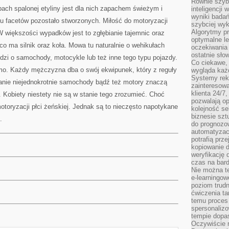
Równie szybk
pach spalonej etyliny jest dla nich zapachem świeżym i
inteligencji
wyniki bada
lu facetów pozostało stworzonych. Miłość do motoryzacji
szybciej wy
Algorytmy pr
W większości wypadków jest to zgłębianie tajemnic oraz
optymalne le
o ma silnik oraz koła. Mowa tu naturalnie o wehikułach
oczekiwania 
ostatnie sło
dzi o samochody, motocykle lub też inne tego typu pojazdy.
Co ciekawe, 
mo. Każdy mężczyzna dba o swój ekwipunek, który z reguły
wygląda ka
Systemy reko
hanie niejednokrotnie samochody bądź też motory znaczą
zainteresowa
klienta 24/7
Kobiety niestety nie są w stanie tego zrozumieć. Choć
pozwalają op
toryzacji płci żeńskiej. Jednak są to nieczęsto napotykane
kolejność se
biznesie szt
.
do prognozo
automatyzac
potrafią prz
kopiowanie 
weryfikację
czas na bard
Nie można te
e-learningow
poziom trudn
ćwiczenia ta
temu proces 
spersonaliz
tempie dopa
Oczywiście r