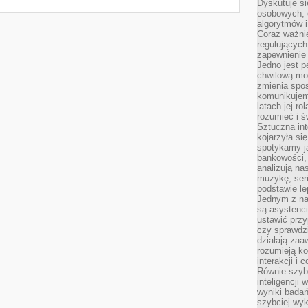
Dyskutuje si
osobowych, 
algorytmów i
Coraz ważnie
regulujących
zapewnienie 
Jedno jest p
chwilową mod
zmienia spos
komunikujem
latach jej ro
rozumieć i ś
Sztuczna int
kojarzyła się
spotykamy ją
bankowości,
analizują n
muzykę, seria
podstawie le
Jednym z na
są asystenc
ustawić przy
czy sprawdzi
działają za
rozumieją ko
interakcji i 
Równie szybk
inteligencji
wyniki bada
szybciej wy